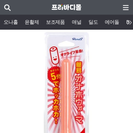
오나홀
윤활제
보조제품
애널
딜도
에어돌
BD