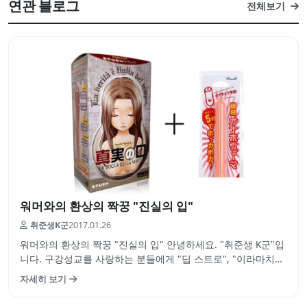
연관 블로그
전체보기
워머와의 환상의 짝꿍 "진실의 입"
취준생K군
2017.01.26
워머와의 환상의 짝꿍 "진실의 입" 안녕하세요. "취준생 K군"입
니다. 구강성교를 사랑하는 분들에게 "딥 스트로", "이라마치
오"는 실제 성관계시에는 시도하기 어려운 체위중 하나일거라
자세히 보기
고 생각합니다. 여성의 입으로 핥아주고 빨아주고 박는 맛.. 상
상만으로도 황홀합니다. 매직아이즈 씨의 펠라홀인 "진실의