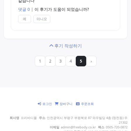
같습니다
댓글 0
|
이 후기가 도움이 되었습니까?
예
아니오
후기 작성하기
1
2
3
4
5
›
로그인
장바구니
주문조회
회사명
프리바디몰
주소
인천광역시 부평구 부평북로 87 와우빌딩 4층 (청천동) 우
21302
이메일
admin@freebody.co.kr
팩스
0505-720-0872