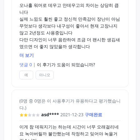
오나홀 워머로 데우고 안데우고의 차이는 상당히 큽
니다
실제 느낌도 훨씬 좋고 정신적 만족감이 장난이 아님
무엇보다 생각보다 내구성이 좋아서 현재 고장나지
않고 2년정도 사용중입니다
다만 디자인이 너무 음란하여 조금 더 팬시한 생김새
였으면 더 좋지 않았을까 생각합니다
더 보기
바로 사기 망설여지면 일단 따뜻한 물에 오나홀을 데
댓글 0
|
이 후기가 도움이 되었습니까?
워서 사용해본 후 평소랑 비교해보고 구입을 결정해
보세요
예
아니오
강추 강추
(0명 중 0명은 이 사용후기가 유용하다고 평가했습니
다.)
asd****
2021-12-23
구매완료
이게 참 데워지기는 하는데 시간이 너무 오래걸리네
요 녹아버릴까 불안했는데 작정하고 잊어야 녹을거