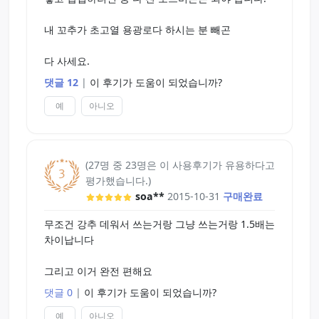
Tip
내 꼬추가 초고열 용광로다 하시는 분 빼곤
1. 아이폰 유저는 아이폰 충전기에다가 하세요. 실험
해봤는데 빠른시내에 데워져요
다 사세요.
2. 오나홀에 윤활제 넣고 워머 넣으면 오나홀 녹는거
댓글 12
|
이 후기가 도움이 되었습니까?
방지 됩니다 [15분정도 넣어봤는데 오나홀 녹지는
예
아니오
않고 엄청 뜨거워 졌습니다]
3. 성능은 최고입니다 구입하세요. 데워서 쓰는거랑
그냥 쓰는거랑 느낌 달라요!
(27명 중 23명은 이 사용후기가 유용하다고
평가했습니다.)
P.S 아 시발 내 오나홀!!!
soa**
2015-10-31
구매완료
무조건 강추 데워서 쓰는거랑 그냥 쓰는거랑 1.5배는
차이납니다
그리고 이거 완전 편해요
댓글 0
|
이 후기가 도움이 되었습니까?
예
아니오