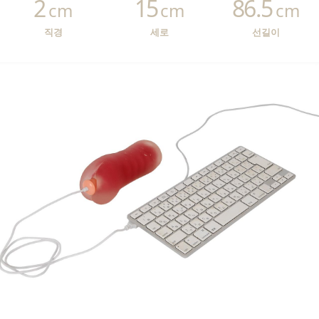
2
15
86.5
cm
cm
cm
직경
세로
선길이