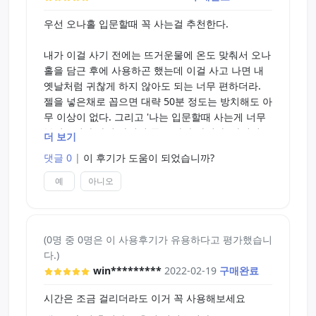
우선 오나홀 입문할때 꼭 사는걸 추천한다.
내가 이걸 사기 전에는 뜨거운물에 온도 맞춰서 오나
홀을 담근 후에 사용하곤 했는데 이걸 사고 나면 내
옛날처럼 귀찮게 하지 않아도 되는 너무 편하더라.
젤을 넣은채로 꼽으면 대략 50분 정도는 방치해도 아
무 이상이 없다. 그리고 '나는 입문할때 사는게 너무
부담스럽다'하면 나처럼 좀 쓰다가 사거나, 아니면
더 보기
나처럼 다음 오나홀 살때 같이 사는 것도 괜찮다. 그
댓글 0
|
이 후기가 도움이 되었습니까?
럼 모두들 오늘도 즐딸하길 바란다.
예
아니오
2022-03-11 추가:
2022.03.11 현재 최장 기록 1시간 50±5분. 대신 넣
을때 쥬지 화상 안입게 조심해라. 소리지를뻔 했다.
(0명 중 0명은 이 사용후기가 유용하다고 평가했습니
다.)
win*********
2022-02-19
구매완료
시간은 조금 걸리더라도 이거 꼭 사용해보세요