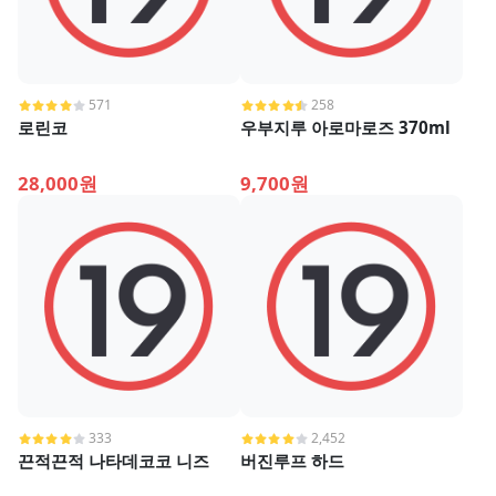
571
258
로린코
우부지루 아로마로즈 370ml
28,000원
9,700원
333
2,452
끈적끈적 나타데코코 니즈
버진루프 하드