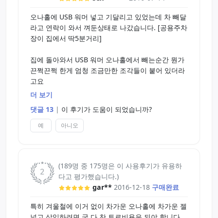
오나홀에 USB 워머 넣고 기달리고 있었는데 차 빼달
라고 연락이 와서 껴둔상태로 나갔습니다. [공용주차
장이 집에서 딱5분거리]
집에 돌아와서 USB 워머 오나홀에서 빼는순간 뭔가
끈쩍끈쩍 한게 엄청 조금만한 조각들이 붙어 있더라
고요
더 보기
알고보니 오나홀이 녹으면서 USB 워머에 녹은 조각
댓글 13
|
이 후기가 도움이 되었습니까?
들이 붙었더라고요 왕복10분만에 녹아버린거죠...
예
아니오
"아 시발..." 하면서 오나홀 상태 살펴봤는데 안에 외
형은 그리 많이 녹지는 않았고 자극주는 부의가 뭐랄
까...
(189명 중 175명은 이 사용후기가 유용하
다고 평가했습니다.)
달아서 없어진 처럼 녹아 버렸더라고요...
gar**
2016-12-18
구매완료
이왕 오나홀 망가진거 실험 해봤습니다 Tip참고!
특히 겨울철에 이거 없이 차가운 오나홀에 차가운 젤
넣고 삽입하려면 궁 다 찬 토르비욘은 되야 합니다.