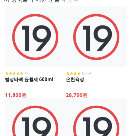
79
221
발정타액 윤활제 600ml
온천욕정
11,800원
28,700원