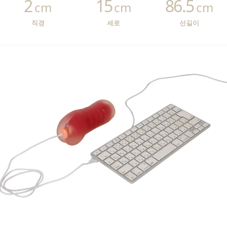
2
15
86.5
cm
cm
cm
직경
세로
선길이