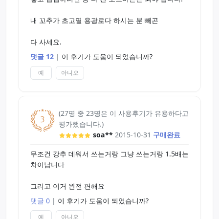
Tip
내 꼬추가 초고열 용광로다 하시는 분 빼곤
1. 아이폰 유저는 아이폰 충전기에다가 하세요. 실험
해봤는데 빠른시내에 데워져요
다 사세요.
2. 오나홀에 윤활제 넣고 워머 넣으면 오나홀 녹는거
댓글 12
|
이 후기가 도움이 되었습니까?
방지 됩니다 [15분정도 넣어봤는데 오나홀 녹지는
예
아니오
않고 엄청 뜨거워 졌습니다]
3. 성능은 최고입니다 구입하세요. 데워서 쓰는거랑
그냥 쓰는거랑 느낌 달라요!
(27명 중 23명은 이 사용후기가 유용하다고
평가했습니다.)
P.S 아 시발 내 오나홀!!!
soa**
2015-10-31
구매완료
무조건 강추 데워서 쓰는거랑 그냥 쓰는거랑 1.5배는
차이납니다
그리고 이거 완전 편해요
댓글 0
|
이 후기가 도움이 되었습니까?
예
아니오