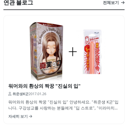
연관 블로그
전체보기
워머와의 환상의 짝꿍 "진실의 입"
취준생K군
2017.01.26
워머와의 환상의 짝꿍 "진실의 입" 안녕하세요. "취준생 K군"입
니다. 구강성교를 사랑하는 분들에게 "딥 스트로", "이라마치
오"는 실제 성관계시에는 시도하기 어려운 체위중 하나일거라
자세히 보기
고 생각합니다. 여성의 입으로 핥아주고 빨아주고 박는 맛.. 상
상만으로도 황홀합니다. 매직아이즈 씨의 펠라홀인 "진실의