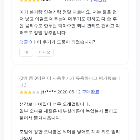
하는 차원.
다른 하나는 워머에 묻어나오는 윤활유가 그렇게까
이거 쓴거랑 안쓴거랑 정말 다르네요. 저는 젤을 먼
지 적지는 않기 때문입니다.
저 넣고 이걸로 데우는데 데우기도 편하고 다 쓴 후
가장 좋은 건 일부러라도 입구쪽에 윤활유를 넉넉하
엔 물티슈로 한두번 닦아주면 되니 관리도 편하고 여
게 뿌린 다음에, 워머를 살살 돌려가면서 넣는 것입
러모로 정말 강추입니다
니다. 무리하게 넣으려고 하지 말고, 윤활유가 묻으
댓글 0
|
이 후기가 도움이 되었습니까?
면서 슥 미끄러지게 넣는다고 생각하시면 될 겁니다.
이제까지 이번 걸 제외하고 3개 정도 워머를 써봤는
예
아니오
데, 이 방식으로 내부에 손상이 있었던 건 100도까지
온도가 올라간다고 보장된 워머뿐이었습니다.
(0명 중 0명은 이 사용후기가 유용하다고 평가했습니
워머를 사용하는게, 생각보다 번거롭다면 번거롭습
다.)
니다.
jtr****
2020-05-12
구매완료
번거로움에 비해서 얻을 수 있는 효과는 크지만, 지
속시간이 너무 짧다는 점도 단점이죠.
생각보다 예열이 너무 오래걸립니다.
하지만 그 순간의 효과가 다른 어떤 걸로도 대체하기
일부 오나홀 재질은 내부실리콘이 녹았는지 몰라도
어렵기 때문에 워머를 사용하게 되지 않나 싶습니다.
붙어서 뜯겨나옵니다.
홀을 뎁히는 여러 방법에는 각기 다른 장점과 단점이
있지만, 지속시간의 문제는 비슷비슷하다고 봅니다.
조임이 강한 오나홀은 워머를 넣어도 계속 뒤로 밀려
나와서