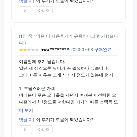
댓글 0
|
이 후기가 도움이 되었습니까?
예
아니오
(1명 중 1명은 이 사용후기가 유용하다고 평가했습니
다.)
hwa********
2020-07-08
구매완료
여름철에 후기 남깁니다.
일단 제 생각으론 워머가 꼭 필요하나 싶습니다
그에 따른 이유는 크게 세가지 정도가 있는데 먼저
1. 부담스러운 가격
여러분이 무슨 오나홀을 사던지 여려분이 선택한 오
나홀에서 1.1정도를 더한다면 거기에 따른 선택폭 또
한 크게 넓어집니다. 기능 또한 특별하다곤 하지 못
더 보기
할 그냥 '발열' 하나 밖에 없는 봉이기에 비교적 돈이
댓글 0
|
이 후기가 도움이 되었습니까?
아깝다라고 말 할 수 있겠네요
예
아니오
2. 애매한 포지션?