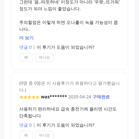
그런데 '음..따듯하네' 이정도가 아니라 '우왓..뜨거워'
정도가 되야 느낌이 좋았습니다.
주의할점은 이렇게 하면 오나홀이 녹을 가능성이 큽
니다..
더 보기
따라서 평소보다 젤을 많이 넣고 뎁혀야 그나마 녹을
댓글 0
|
이 후기가 도움이 되었습니까?
가능성이 줄어듭니다.
예
아니오
필수까진 아닐지 몰라도 있으면 확실히 유용한 제품
입니다.
(0명 중 0명은 이 사용후기가 유용하다고 평가했습니
다.)
was*******
2020-04-24
구매완료
사용하기 편리하네요 급속 충전기에 물리면 시간도
단축됩니다
댓글 0
|
이 후기가 도움이 되었습니까?
예
아니오