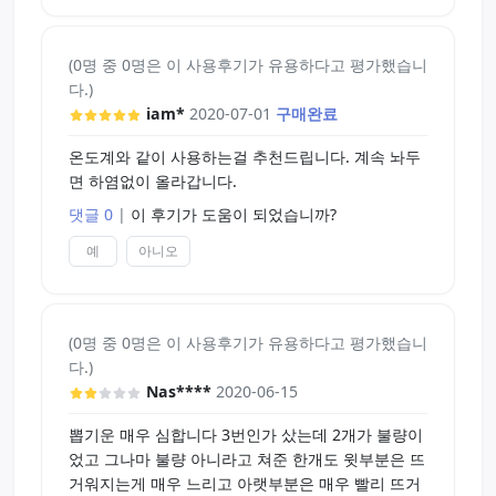
전 젤을 넣기 전에 데워두고 젤을 첨가하는데 젤을
넣기전엔 맞춰진 내부 온도가 젤을 첨가하면서 내려
(0명 중 0명은 이 사용후기가 유용하다고 평가했습니
가게 됩니다 따라서 체감이 크지가 않아요 이 문제는
다.)
단순하게 젤을 넣고 뎁히면 훨씬 더 나은 효과를 볼
iam*
2020-07-01
구매완료
수 있겠지만 전 젤을 넣고 뎁히기엔 표면에 묻어있는
끈적거리는 젤을 닦아야하는 작업을 수행하고 자위
온도계와 같이 사용하는걸 추천드립니다. 계속 놔두
를 시작해야 하기 때문에 번거롭다는 이유로 선호하
면 하염없이 올라갑니다.
지 않는 타입입니다. 이 정도 수고 정도는 하실 수 있
으신 분에겐 2번째 문제는 크게 신경쓰지 않아도 될
댓글 0
|
이 후기가 도움이 되었습니까?
거같습니다
예
아니오
3. 애매한 성능
성능탭에 쓰는게 맞는진 모르겠지만 일단 색상이 너
무 적나랍니다.
(0명 중 0명은 이 사용후기가 유용하다고 평가했습니
검은색이나 흰색이면 솔직히 아무때나 두고 다녀도
다.)
되겠지만 연분홍색은 마치 날 숨겨주세요 전 수상한
Nas****
2020-06-15
제품이에요 라고 말하는듯해서 저한테 마이너스 요
인이 되었습니다
뽑기운 매우 심합니다 3번인가 샀는데 2개가 불량이
또한 뎁혀준다는 메리트가 여름이라 그런지 크게 와
었고 그나마 불량 아니라고 쳐준 한개도 윗부분은 뜨
닿지가 않았습니다
거워지는게 매우 느리고 아랫부분은 매우 빨리 뜨거