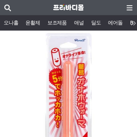
오나홀
윤활제
보조제품
애널
딜도
에어돌
BD