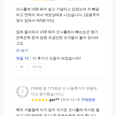
오나홀에 USB 워머 넣고 기달리고 있었는데 차 빼달
라고 연락이 와서 껴둔상태로 나갔습니다. [공용주차
장이 집에서 딱5분거리]
집에 돌아와서 USB 워머 오나홀에서 빼는순간 뭔가
끈쩍끈쩍 한게 엄청 조금만한 조각들이 붙어 있더라
고요
더 보기
알고보니 오나홀이 녹으면서 USB 워머에 녹은 조각
댓글 13
|
이 후기가 도움이 되었습니까?
들이 붙었더라고요 왕복10분만에 녹아버린거죠...
예
아니오
"아 시발..." 하면서 오나홀 상태 살펴봤는데 안에 외
형은 그리 많이 녹지는 않았고 자극주는 부의가 뭐랄
까...
(189명 중 175명은 이 사용후기가 유용하
다고 평가했습니다.)
달아서 없어진 처럼 녹아 버렸더라고요...
gar**
2016-12-18
구매완료
이왕 오나홀 망가진거 실험 해봤습니다 Tip참고!
특히 겨울철에 이거 없이 차가운 오나홀에 차가운 젤
넣고 삽입하려면 궁 다 찬 토르비욘은 되야 합니다.