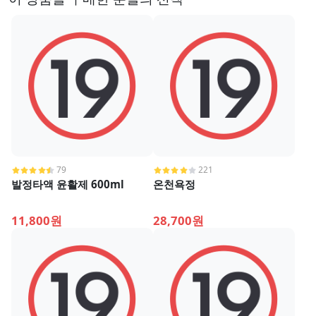
79
221
발정타액 윤활제 600ml
온천욕정
11,800원
28,700원