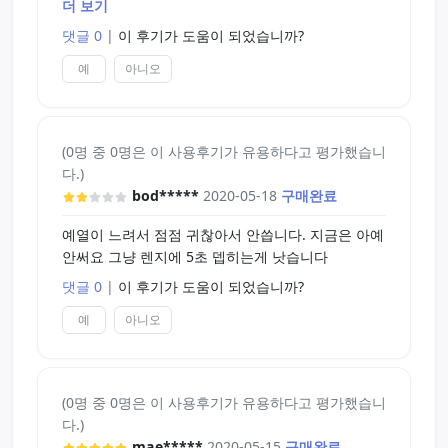
더 보기
은 온도가 서서히 올라가는 방식이었습니다. 더 이상
댓글 0
|
이 후기가 도움이 되었습니까?
뜨거워지지 않을 정도로 뎁혀도, '뜨거워서 화상을
입겠다'라기보다는 '전기장판을 약간 세게 틀었을 때
예
아니오
의 따뜻함과 뜨거움의 사이'라고 할 정도에 머물렀습
니다. 아마 이걸로 파손되는 일은 없지 않을까 싶습
니다.
(0명 중 0명은 이 사용후기가 유용하다고 평가했습니
다.)
다른 워머와 마찬가지로, 이 제품도 열 손실이 큽니
bod*****
2020-05-18
구매완료
다. 꼽아놓고 한동안 방치하다가 물티슈로 슥 닦으면
뜨거움이 증발해버리죠. 다른 제품처럼 특정 온도까
예열이 느려서 점점 귀찮아서 안씁니다. 지금은 아예
지 올라간다고 광고하는 것도 아니고, 자체의 전력량
안써요 그냥 렌지에 5초 뎁히는게 낫습니다
도 높지 않은 탓이라고 봅니다. 단점이라면, 홀을 뎁
히는데 시간이 약간 더 소요된다는 것. 장점은 그만
댓글 0
|
이 후기가 도움이 되었습니까?
큼 파손의 위험이 줄어든다는 것이겠네요.
예
아니오
워머를 넣을 때는 윤활유를 적게 사용하는 취향이라
고 하더라도 약간의 인심을 더 쓰시는 것이 좋습니
다.
(0명 중 0명은 이 사용후기가 유용하다고 평가했습니
이유는 크게 2개로, 하나는 워머를 넣으면서 실리콘
다.)
과 플라스틱의 마찰로 홀 내부가 손상되는 것을 방지
mae*****
2020-05-15
구매완료