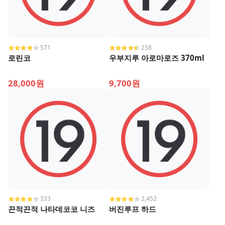
571
258
로린코
우부지루 아로마로즈 370ml
28,000원
9,700원
333
2,452
끈적끈적 나타데코코 니즈
버진루프 하드