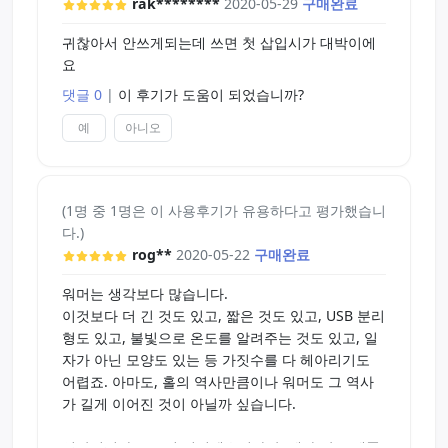
rak********
2020-05-29
구매완료
귀찮아서 안쓰게되는데 쓰면 첫 삽입시가 대박이에
요
댓글 0
|
이 후기가 도움이 되었습니까?
예
아니오
(1명 중 1명은 이 사용후기가 유용하다고 평가했습니
다.)
rog**
2020-05-22
구매완료
워머는 생각보다 많습니다.
이것보다 더 긴 것도 있고, 짧은 것도 있고, USB 분리
형도 있고, 불빛으로 온도를 알려주는 것도 있고, 일
자가 아닌 모양도 있는 등 가짓수를 다 헤아리기도
어렵죠. 아마도, 홀의 역사만큼이나 워머도 그 역사
가 길게 이어진 것이 아닐까 싶습니다.
일괄적이라고 보긴 어렵겠습니다만, 제가 받은 제품