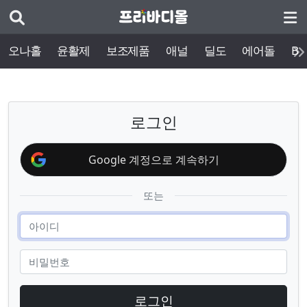
오나홀
윤활제
보조제품
애널
딜도
에어돌
BD
로그인
Google 계정으로 계속하기
또는
로그인