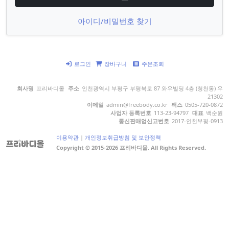
아이디/비밀번호 찾기
로그인
장바구니
주문조회
회사명
프리바디몰
주소
인천광역시 부평구 부평북로 87 와우빌딩 4층 (청천동) 우
21302
이메일
admin@freebody.co.kr
팩스
0505-720-0872
사업자 등록번호
113-23-94797
대표
백순원
통신판매업신고번호
2017-인천부평-0913
이용약관
|
개인정보취급방침 및 보안정책
Copyright © 2015-2026 프리바디몰. All Rights Reserved.