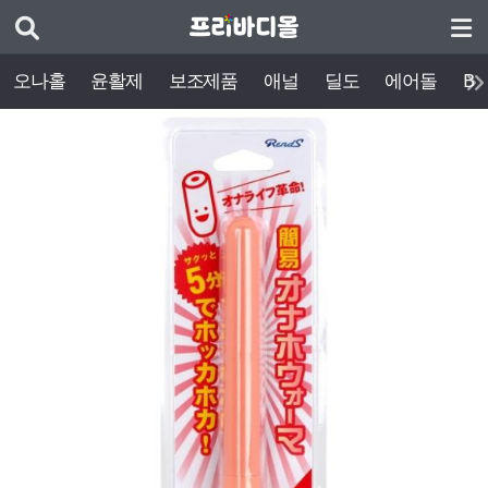
오나홀
윤활제
보조제품
애널
딜도
에어돌
BD