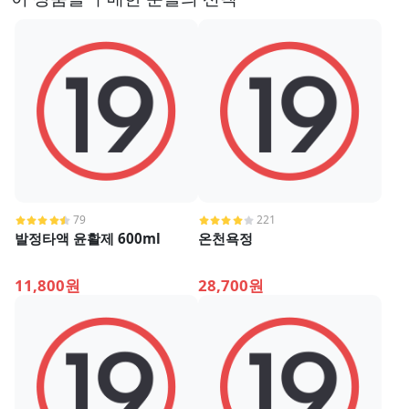
79
221
발정타액 윤활제 600ml
온천욕정
11,800원
28,700원