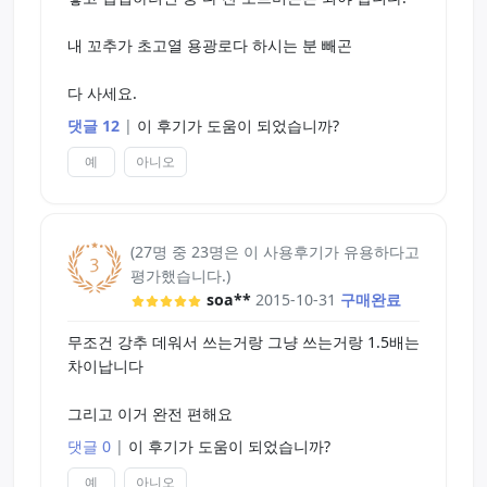
Tip
내 꼬추가 초고열 용광로다 하시는 분 빼곤
1. 아이폰 유저는 아이폰 충전기에다가 하세요. 실험
해봤는데 빠른시내에 데워져요
다 사세요.
2. 오나홀에 윤활제 넣고 워머 넣으면 오나홀 녹는거
댓글 12
|
이 후기가 도움이 되었습니까?
방지 됩니다 [15분정도 넣어봤는데 오나홀 녹지는
예
아니오
않고 엄청 뜨거워 졌습니다]
3. 성능은 최고입니다 구입하세요. 데워서 쓰는거랑
그냥 쓰는거랑 느낌 달라요!
(27명 중 23명은 이 사용후기가 유용하다고
평가했습니다.)
P.S 아 시발 내 오나홀!!!
soa**
2015-10-31
구매완료
무조건 강추 데워서 쓰는거랑 그냥 쓰는거랑 1.5배는
차이납니다
그리고 이거 완전 편해요
댓글 0
|
이 후기가 도움이 되었습니까?
예
아니오