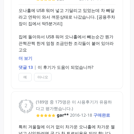
오나홀에 USB 워머 넣고 기달리고 있었는데 차 빼달
라고 연락이 와서 껴둔상태로 나갔습니다. [공용주차
장이 집에서 딱5분거리]
집에 돌아와서 USB 워머 오나홀에서 빼는순간 뭔가
끈쩍끈쩍 한게 엄청 조금만한 조각들이 붙어 있더라
고요
더 보기
알고보니 오나홀이 녹으면서 USB 워머에 녹은 조각
댓글 13
|
이 후기가 도움이 되었습니까?
들이 붙었더라고요 왕복10분만에 녹아버린거죠...
예
아니오
"아 시발..." 하면서 오나홀 상태 살펴봤는데 안에 외
형은 그리 많이 녹지는 않았고 자극주는 부의가 뭐랄
까...
(189명 중 175명은 이 사용후기가 유용하
다고 평가했습니다.)
달아서 없어진 처럼 녹아 버렸더라고요...
gar**
2016-12-18
구매완료
이왕 오나홀 망가진거 실험 해봤습니다 Tip참고!
특히 겨울철에 이거 없이 차가운 오나홀에 차가운 젤
넣고 삽입하려면 궁 다 찬 토르비욘은 되야 합니다.