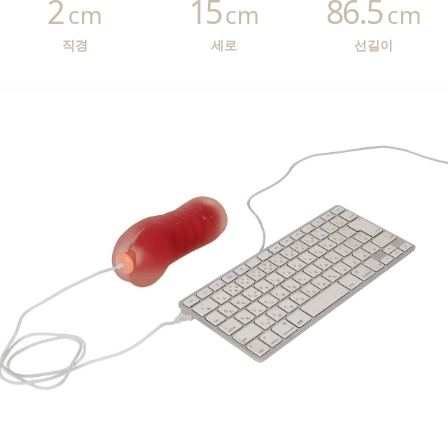
2
15
86.5
cm
cm
cm
직경
세로
선길이