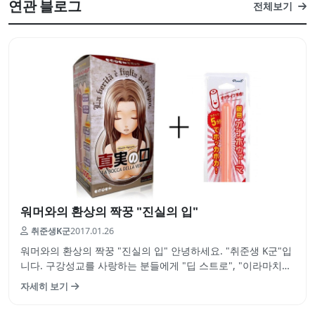
연관 블로그
전체보기
워머와의 환상의 짝꿍 "진실의 입"
취준생K군
2017.01.26
워머와의 환상의 짝꿍 "진실의 입" 안녕하세요. "취준생 K군"입
니다. 구강성교를 사랑하는 분들에게 "딥 스트로", "이라마치
오"는 실제 성관계시에는 시도하기 어려운 체위중 하나일거라
자세히 보기
고 생각합니다. 여성의 입으로 핥아주고 빨아주고 박는 맛.. 상
상만으로도 황홀합니다. 매직아이즈 씨의 펠라홀인 "진실의