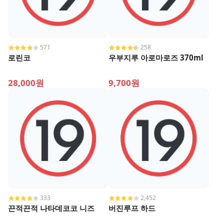
571
258
로린코
우부지루 아로마로즈 370ml
28,000원
9,700원
333
2,452
끈적끈적 나타데코코 니즈
버진루프 하드