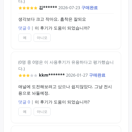
겠더라구요. 그래서 진공펠라 연습하고 그랬습니다.
다.)
김******
2026-07-23
구매완료
살짝 더 작은 실물로라면 이라마치오 정말 해보고 싶
생각보다 크고 작아요. 흡착은 잘되요
다는 생각이 들었어요.
댓글 0
|
이 후기가 도움이 되었습니까?
그리고 저는 콘돔을 씌워서 애널에 삽입을 해보려했
예
아니오
어요. 윤활제를 저와 요놈에게 바르고, 하려는데.. 미
친놈이... 생각보다 엄청 아파요... 좋기는 한데 너무
아픈 거에요. 디테일이 좋다고 했는데 그런 걸 느끼
기도 전에 너무... 아파여...
(0명 중 0명은 이 사용후기가 유용하다고 평가했습니
다.)
점점... 안아파지겠지? 라는 생각으로 움직여보려는
kkm*******
2026-01-27
구매완료
데, 좀 깊어지면서 잠깐 좋아지기는 했지만 좋은 것
보다도 아픈 게 더 커서 여러 번 시도하다 포기했답
애널에 도전해보려고 샀으나 쉽지않았다. 그냥 전시
니다.
용으로 놔둘예정.
댓글 0
|
이 후기가 도움이 되었습니까?
귀엽다고만 할 수는 없겠어요... 포기를 하고 씻어서
보관 중이구, 과제하려고 의자에 앉아있는데 아직도
예
아니오
그 찔린 흉포한 감각이 약간 남아있어요.
짖궃어