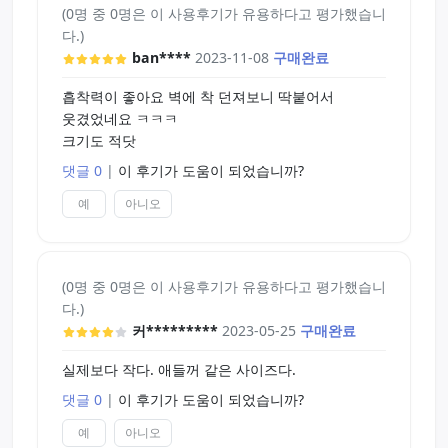
(0명 중 0명은 이 사용후기가 유용하다고 평가했습니
다.)
이상이 제 구체적인 사용기였어요. 그냥 보고 있으면
ban****
2023-11-08
구매완료
리얼하기도 하구 귀여워서 돈값하는 것 같아요.
흡착력이 좋아요 벽에 착 던져보니 딱붙어서
구멍이 하나라서 아쉬운 하루였습니다.
웃겼었네요 ㅋㅋㅋ
크기도 적닷
ㅎ
댓글 0
|
이 후기가 도움이 되었습니까?
예
아니오
(0명 중 0명은 이 사용후기가 유용하다고 평가했습니
다.)
커*********
2023-05-25
구매완료
실제보다 작다. 애들꺼 같은 사이즈다.
댓글 0
|
이 후기가 도움이 되었습니까?
예
아니오