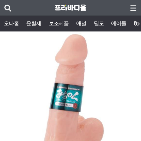
오나홀
윤활제
보조제품
애널
딜도
에어돌
BD