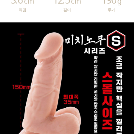
cm
cm
g
직경
길이
무게