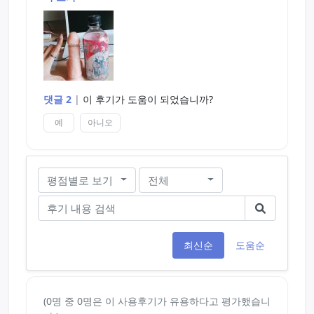
냄새 조금 나지만 코 앞에 대야 냄새남. 콘돔씌워봤
는데 귀여움.
*구체적 후기
귀여워요. 말랑함과 탄탄함이 둘 다 있는데, 외형도
그렇고 디테일해서 진짜 같은 느낌이 나름 나요. 귀
댓글 2
|
이 후기가 도움이 되었습니까?
여워서 디테일한 부분을 막 눌러봐요. 재밌어.
예
아니오
대충 12~13cm인데, 생긴 것도 그렇고 뭐랄까 고등
학생 느낌이지 않나요? 우락부락하지도 않은 게 나름
세우고 있는 걸 보고 있으면 저절로 웃음이 나와요.
불알도 귀여워요. 약간 작은데요. 눌러봐요. 너무 재
평점별로 보기
전체
밌어요.
귀여우니까 이름도 지어줄까 해요. 철수로 할까나?
최신순
도움순
사실 잘 씻어주고 나서 가장 먼저 해본 건 이라마치
오에요. 한 번 쑤셔져보고 싶었거든요. 거칠게. 흡착
시켜놓고 해봤는데, 실리콘 냄새가 나긴 했지만 재밌
었습니다. 나름 진짜같거든요. 물론 3분 이상은 못하
(0명 중 0명은 이 사용후기가 유용하다고 평가했습니