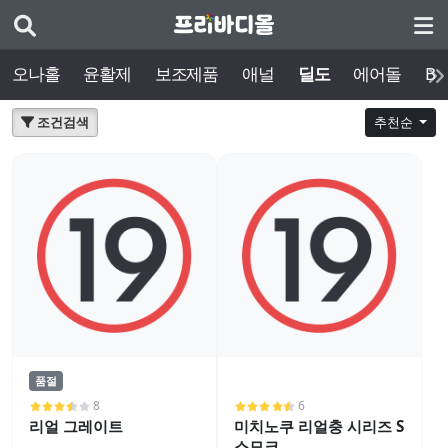
오나홀
윤활제
보조제품
애널
딜도
에어돌
BD
조건검색
추천순
품절
8
6
리얼 그레이트
미치노쿠 리얼충 시리즈 S
스모크