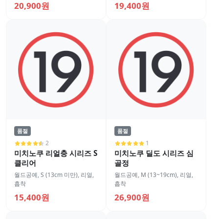
20,900원
19,400원
품절
품절
2
1
미치노쿠 리얼충 시리즈 S
미치노쿠 딜도 시리즈 심
클리어
골정
월드공예
,
S (13cm 미만)
,
리얼
,
월드공예
,
M (13~19cm)
,
리얼
,
흡착
흡착
15,400원
26,900원