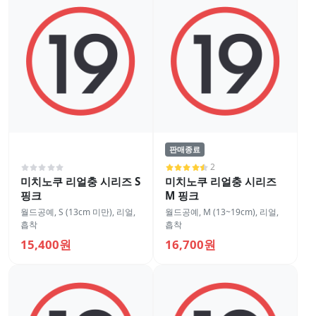
판매종료
2
미치노쿠 리얼충 시리즈 S
미치노쿠 리얼충 시리즈
핑크
M 핑크
월드공예
,
S (13cm 미만)
,
리얼
,
월드공예
,
M (13~19cm)
,
리얼
,
흡착
흡착
15,400원
16,700원