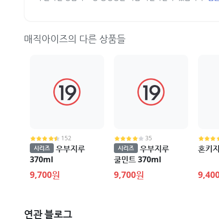
매직아이즈의 다른 상품들
152
35
우부지루
우부지루
혼키지
시리즈
시리즈
370ml
쿨민트 370ml
9,700원
9,700원
9,40
연관 블로그