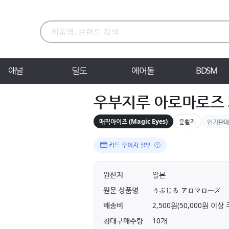
애널
딜도
에어돌
BDSM
우부지루 아로마로즈 3
매직아이즈 (Magic Eyes)
윤활제
인기판
카드 무이자 할부
원산지
일본
원문 상품명
うぶじる アロマローズ
배송비
2,500원(50,000원 이
최대구매수량
10개