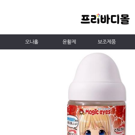
오나홀
윤활제
보조제품