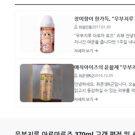
장미향이 한가득, "우부지루
위험인물
2017.01.30
"우부지루 아로마 로즈" 리뷰 안녕
지나간 여운을 줍니다만 1주일 내내
제품인 우부지루 아로…
자세히 보기
매직아이즈의 윤활제 "우부
취준생K군
2016.12.05
안녕하세요. 취준생K군입니다. 오
읽고서 동감하실 수 있는 리뷰를 
적는 입장에서 굉장히 난해합니다
자세히 보기
우부지루 아로마로즈 370ml 고객 평점 및 