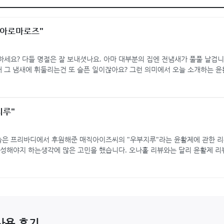
 아로마로즈"
하세요? 다들 명절은 잘 보내셧나요. 아마 대부분의 집엔 전냄새가 풀풀 날겁니
 그 냄새에 휘둘리는건 또 슬픈 일이잖아요? 그런 의미에서 오늘 소개하는 윤
지루"
늘은 프리바디에서 후원해준 매직아이즈씨의 "우부지루"라는 윤활제에 관한 리
작성해야지 하는생각에 많은 고민을 했습니다. 오나홀 리뷰와는 달리 윤활제 리
…
사용 후기