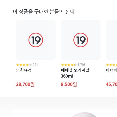
이 상품을 구매한 분들의 선택
221
1,708
온천욕정
페페젤 오리지널
마녀의
360ml
28,700원
8,500원
45,7