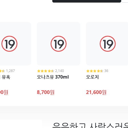
1,287
2,140
36
 유혹
오나츠유 370ml
오로치
00원
8,700원
21,600원
은은하고 사랑스러