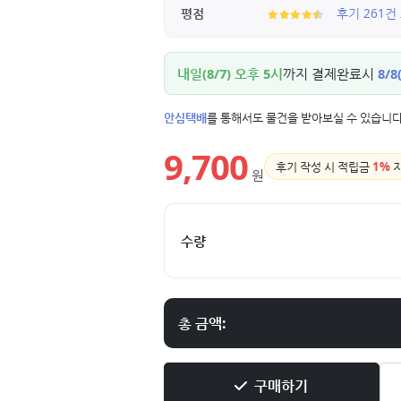
평점
후기 261건
내일(8/7) 오후 5시
까지 결제완료시
8/8
안심택배
를 통해서도 물건을 받아보실 수 있습니다
9,700
후기 작성 시 적립금
1%
원
수량
총 금액:
구매하기