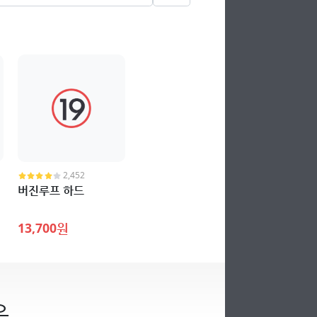
2,452
버진루프 하드
13,700원
운