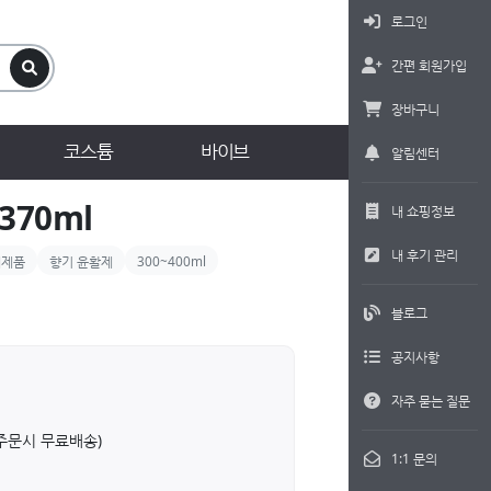
로그인
간편 회원가입
장바구니
코스튬
바이브
알림센터
70ml
내 쇼핑정보
내 후기 관리
매제품
향기 윤활제
300~400ml
블로그
공지사항
자주 묻는 질문
상 주문시 무료배송)
1:1 문의