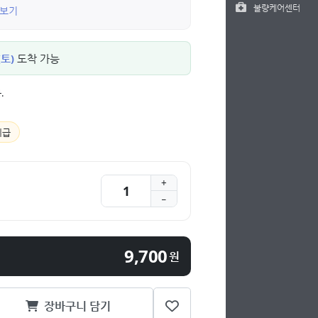
불량케어센터
 보기
(토)
도착 가능
.
지급
9,700
원
장바구니 담기