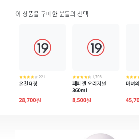
이 상품을 구매한 분들의 선택
221
1,708
온천욕정
페페젤 오리지널
마녀의
360ml
28,700원
8,500원
45,7