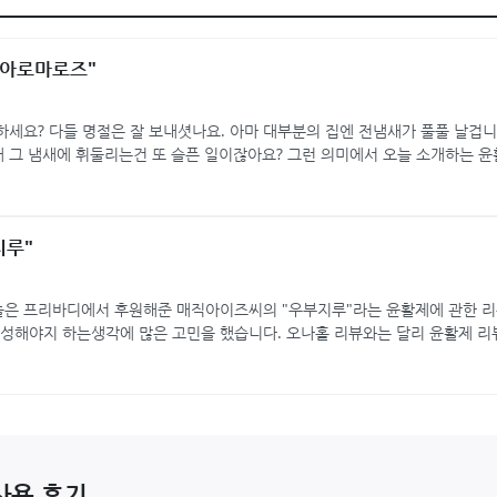
 아로마로즈"
하세요? 다들 명절은 잘 보내셧나요. 아마 대부분의 집엔 전냄새가 풀풀 날겁니
 그 냄새에 휘둘리는건 또 슬픈 일이잖아요? 그런 의미에서 오늘 소개하는 윤
지루"
늘은 프리바디에서 후원해준 매직아이즈씨의 "우부지루"라는 윤활제에 관한 리
작성해야지 하는생각에 많은 고민을 했습니다. 오나홀 리뷰와는 달리 윤활제 리
…
사용 후기