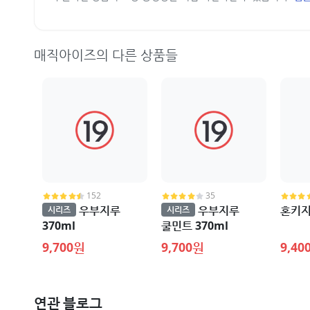
매직아이즈의 다른 상품들
152
35
우부지루
우부지루
혼키지
시리즈
시리즈
370ml
쿨민트 370ml
9,700원
9,700원
9,40
연관 블로그