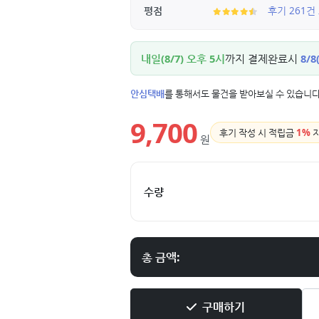
평점
후기 261건
내일(8/7) 오후 5시
까지 결제완료시
8/8
안심택배
를 통해서도 물건을 받아보실 수 있습니다
9,700
후기 작성 시 적립금
1%
원
수량
총 금액:
구매하기