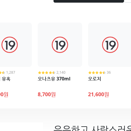
1,287
2,140
36
 유혹
오나츠유 370ml
오로치
00원
8,700원
21,600원
은은하고 사랑스러