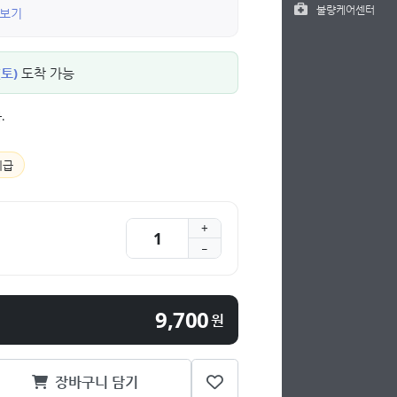
불량케어센터
 보기
(토)
도착 가능
.
지급
9,700
원
장바구니 담기