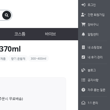
로그인
간편 회원가입
장바구니
코스튬
바이브
알림센터
70ml
내 쇼핑정보
내 후기 관리
매제품
향기 윤활제
300~400ml
블로그
공지사항
자주 묻는 질문
상 주문시 무료배송)
1:1 문의