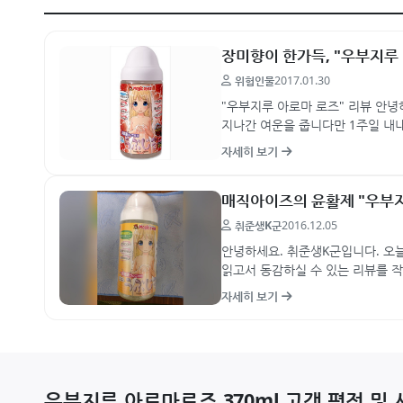
장미향이 한가득, "우부지루
위험인물
2017.01.30
"우부지루 아로마 로즈" 리뷰 안녕
지나간 여운을 줍니다만 1주일 내내
제품인 우부지루 아로…
자세히 보기
매직아이즈의 윤활제 "우부
취준생K군
2016.12.05
안녕하세요. 취준생K군입니다. 오
읽고서 동감하실 수 있는 리뷰를 
적는 입장에서 굉장히 난해합니다
자세히 보기
우부지루 아로마로즈 370ml 고객 평점 및 