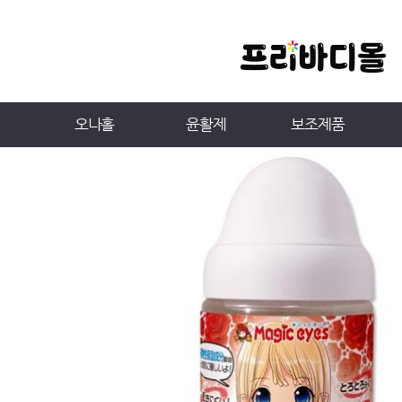
오나홀
윤활제
보조제품