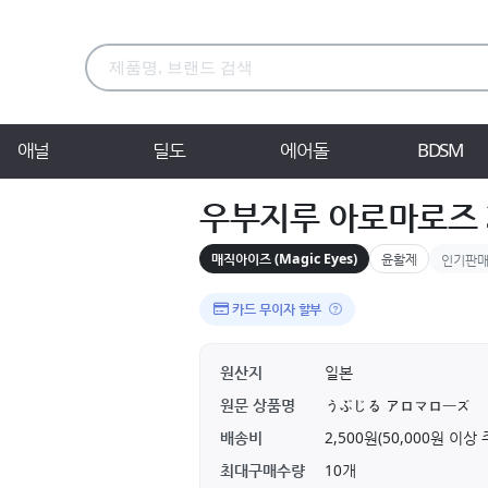
애널
딜도
에어돌
BDSM
우부지루 아로마로즈 3
매직아이즈 (Magic Eyes)
윤활제
인기판
카드 무이자 할부
원산지
일본
원문 상품명
うぶじる アロマローズ
배송비
2,500원(50,000원 이
최대구매수량
10개