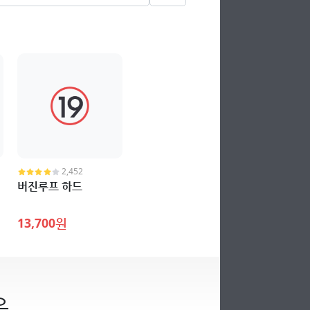
2,452
버진루프 하드
13,700원
운