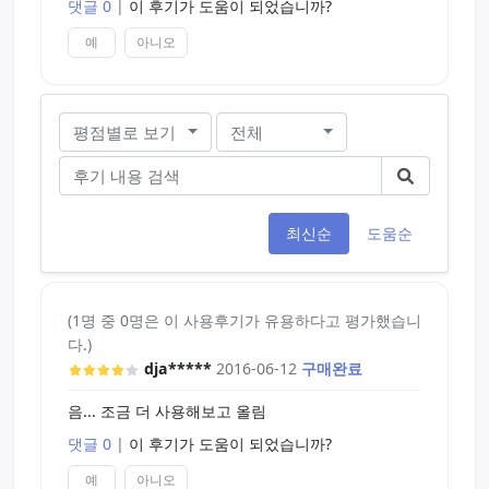
댓글 0
|
이 후기가 도움이 되었습니까?
ㅋㅋ
손에 묻을 정도...
예
아니오
페페의 온도 유지가 안되는 단점을 이녀석이 커버하
끈끈한 페페젤이나 다른거와 반반 섞어 사용하니 좋
고 묽은 단점을 페페가 커버하니 상당히 괜찮습니다.
습니다.
평점별로 보기
전체
냄새는 음... 여성의 냄새가 난다고 하는데 실제로 맡
아본 적이 없으므로..... 패스 ㅠ
생각했던거 만큼 온도가 확 따듯하다던가 그런게 아
최신순
도움순
니여서 별 한개 깎은 4개 올리겠습니다..
아 추가적으로 어느때 온도가 많이 올라가나 봤는데
코 밑에 묻혀봤는데 확 뜨거워지더군요
(1명 중 0명은 이 사용후기가 유용하다고 평가했습니
다.)
보니까 체온 이상의 따듯한 바람? 같은게 들어오면
dja*****
2016-06-12
구매완료
따스해지는거 같네요
음... 조금 더 사용해보고 올림
그런데 똘똘이에서 따스한 바람이 나올리가 없지...
댓글 0
|
이 후기가 도움이 되었습니까?
예
아니오