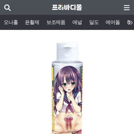
오나홀
윤활제
보조제품
애널
딜도
에어돌
BD