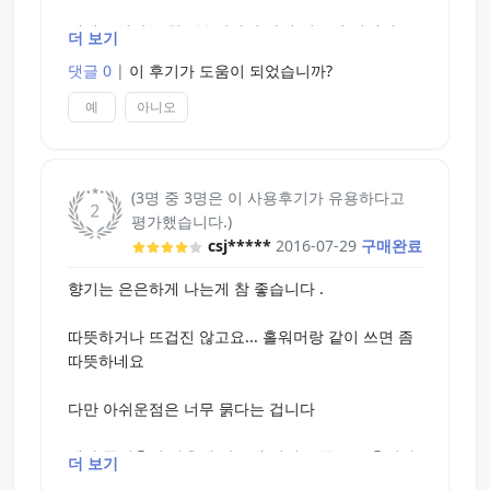
페페 + 워머는 한 5분 지나면 다시 식는데 이녀석 +
더 보기
워머는 적어도 하는 시간동안은 유지됩니다.
댓글 0
|
이 후기가 도움이 되었습니까?
제가 하는 시간이 짧아서 그럴수도 있다고 하실수도
예
아니오
있는데 슬로우의 상징 서큐 화이트로 20분 이상을 해
본 결과
(3명 중 3명은 이 사용후기가 유용하다고
따듯한거 까지는 아니고 어느정도 온기가 남아있다
평가했습니다.)
정도로 느껴집니다. 그래도 페페 써서 차가운거 보단
csj*****
2016-07-29
구매완료
나은거 같네요
향기는 은은하게 나는게 참 좋습니다 .
볼일 끝나고 우유 나왔을때 그때는 뜨거워 지더라고
요 ㅋㅋㅋㅋ
따뜻하거나 뜨겁진 않고요... 홀워머랑 같이 쓰면 좀
따뜻하네요
이녀석의 단점이라면 묽다는겁니다. 아쿠아 젤보다
묽어요.... 괜찮겠지 싶어서 많이 넣었다 바닥 다 젖었
다만 아쉬운점은 너무 묽다는 겁니다
습니다....
텐가 플립홀에 사용해 봤는데 접히는 틈으로 흘러나
더 보기
근데 대신에 페페 + 물 조합 대신에 페페 + 이녀석 하
오는 정도로 묽어서
면 전자보다 훨씬 더 좋은 조합물이 생성되네요 ㅋㅋ