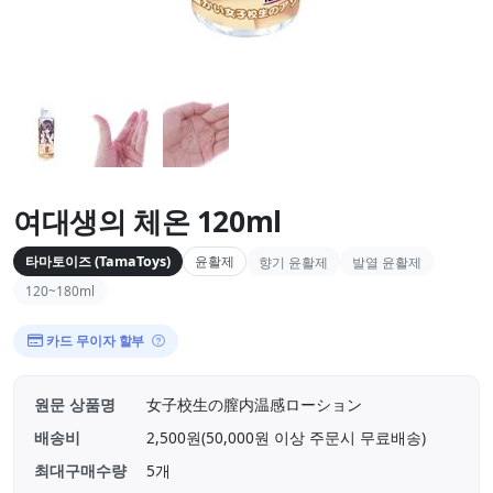
여대생의 체온 120ml
타마토이즈 (TamaToys)
윤활제
향기 윤활제
발열 윤활제
120~180ml
카드 무이자 할부
원문 상품명
女子校生の膣内温感ローション
배송비
2,500원(50,000원 이상 주문시 무료배송)
최대구매수량
5개