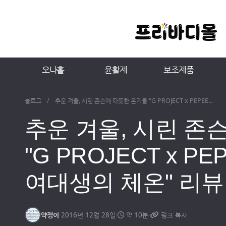
오나홀
윤활제
보조제품
블로그
/
추운 겨울, 시린 존슨에 따뜻한 온기를 "G PROJECT x PEPEE...
추운 겨울, 시린 존
"G PROJECT x PE
여대생의 체온" 리뷰
약쟁이
·
2016년 12월 28일
·
약 10분
·
링크 복사