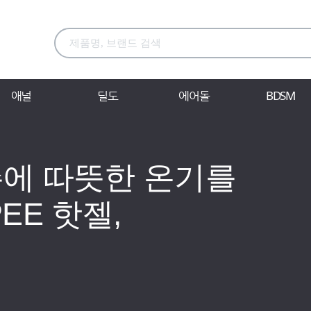
애널
딜도
에어돌
BDSM
슨에 따뜻한 온기를
PEE 핫젤,