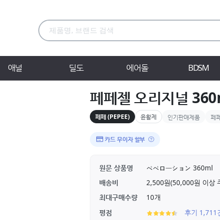
애널
딜도
에어돌
BDSM
페페젤 오리지널 360
페페 (PEPEE)
윤활제
인기판매제품
페
카드 무이자 할부
원문 상품명
ペペローション 360ml
배송비
2,500원(50,000원 이
최대구매수량
10개
평점
후기 1,71