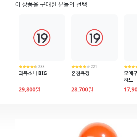
이 상품을 구매한 분들의 선택
233
221
과묵소녀 BIG
온천욕정
모에구
하드
29,800원
28,700원
17,9