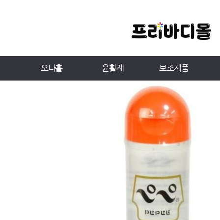
오나홀
윤활제
보조제품