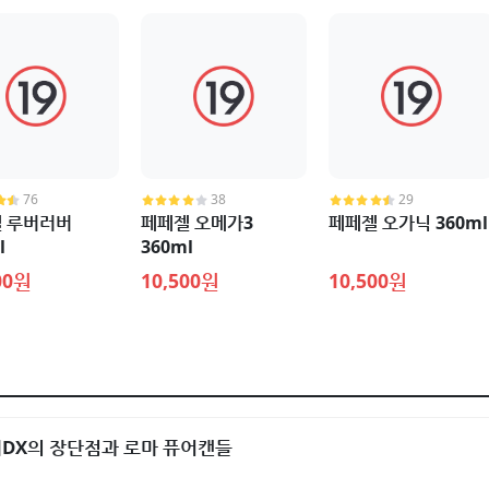
76
38
29
 루버러버
페페젤 오메가3
페페젤 오가닉 360ml
l
360ml
00원
10,500원
10,500원
DX의 장단점과 로마 퓨어캔들