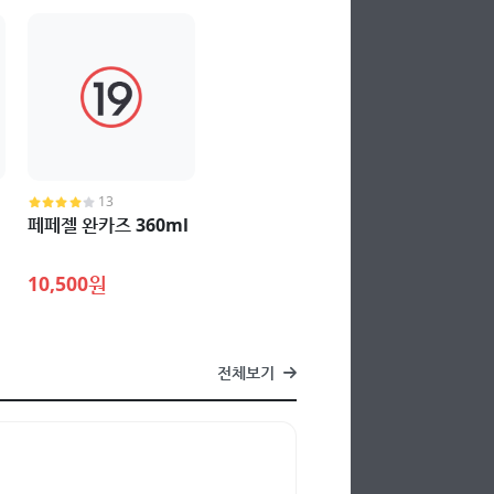
13
페페젤 완카즈 360ml
10,500원
전체보기