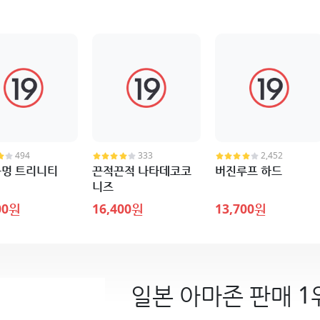
494
333
2,452
멍 트리니티
끈적끈적 나타데코코
버진루프 하드
니즈
00원
16,400원
13,700원
일본 아마존 판매 1