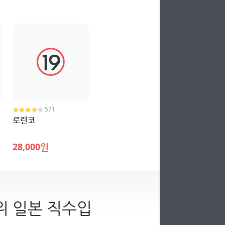
571
로린코
28,000원
위 일본 직수입