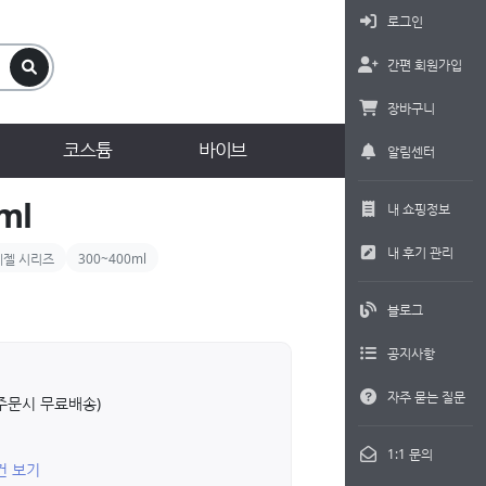
로그인
간편 회원가입
장바구니
코스튬
바이브
알림센터
ml
내 쇼핑정보
내 후기 관리
페젤 시리즈
300~400ml
블로그
공지사항
자주 묻는 질문
상 주문시 무료배송)
1:1 문의
1건 보기