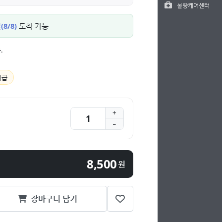
불량케어센터
8/8)
도착 가능
.
지급
8,500
원
장바구니 담기