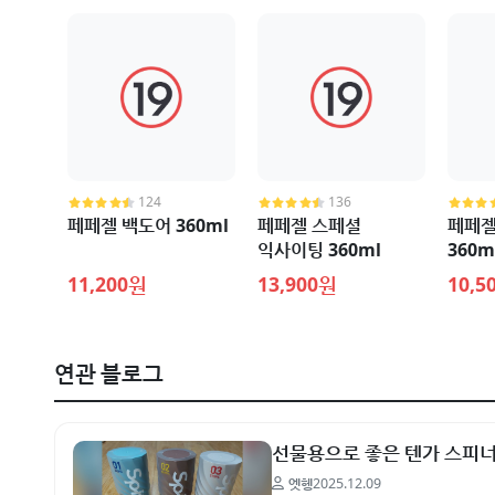
124
136
페페젤 백도어 360ml
페페젤 스페셜
페페젤
익사이팅 360ml
360m
11,200원
13,900원
10,5
연관 블로그
선물용으로 좋은 텐가 스피너
엣헹
2025.12.09