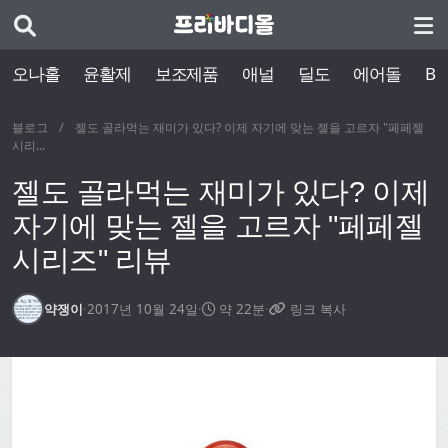
오나홀
윤활제
보조제품
애널
딜도
에어돌
BD
블로그
/
젤도 골라먹는 재미가 있다? 이제 자기에 맞는 젤을 고르자 "페페젤
시리...
젤도 골라먹는 재미가 있다? 이제
자기에 맞는 젤을 고르자 "페페젤
시리즈" 리뷰
약쟁이
·
2017년 10월 24일
·
약 22분
·
링크 복사