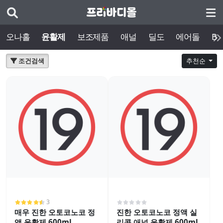
오나홀
윤활제
보조제품
애널
딜도
에어돌
BD
조건검색
추천순
3
매우 진한 오토코노코 정
진한 오토코노코 정액 실
액 윤활제 600ml
리콘 애널 윤활제 600ml