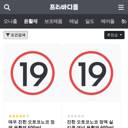
오나홀
윤활제
보조제품
애널
딜도
에어돌
BD
조건검색
추천순
3
매우 진한 오토코노코 정
진한 오토코노코 정액 실
액 윤활제 600ml
리콘 애널 윤활제 600ml