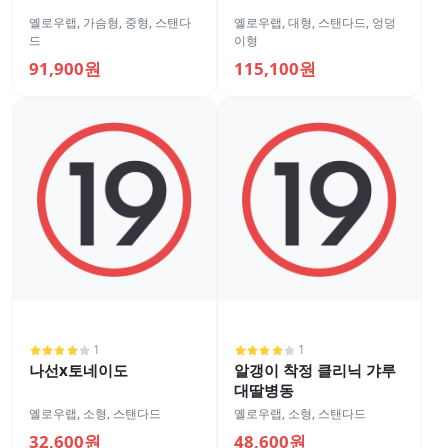
옐로우랩
,
가슴형
,
중형
,
스탠다
옐로우랩
,
대형
,
스탠다드
,
엉덩
드
이형
91,900원
115,100원
1
1
나선x토네이도
알갱이 착정 클리닉 갸루
대딸병동
옐로우랩
,
소형
,
스탠다드
옐로우랩
,
소형
,
스탠다드
32,600원
48,600원