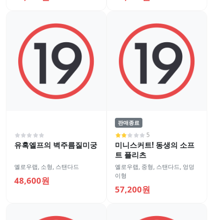
판매종료
5
유혹엘프의 벽주름질미궁
미니스커트! 동생의 소프
트 플리츠
옐로우랩
,
소형
,
스탠다드
옐로우랩
,
중형
,
스탠다드
,
엉덩
이형
48,600원
57,200원