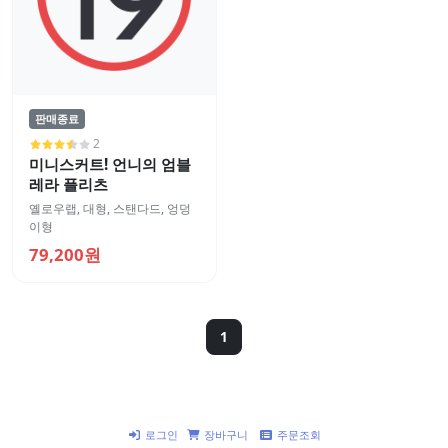
판매종료
2
미니스커트! 언니의 엄블
레라 플리츠
옐로우랩
,
대형
,
스탠다드
,
엉덩
이형
79,200원
1
로그인
장바구니
주문조회