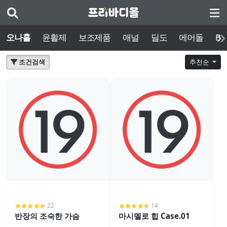
오나홀
윤활제
보조제품
애널
딜도
에어돌
BD
조건검색
추천순
22
14
반장의 조숙한 가슴
마시멜로 힙 Case.01