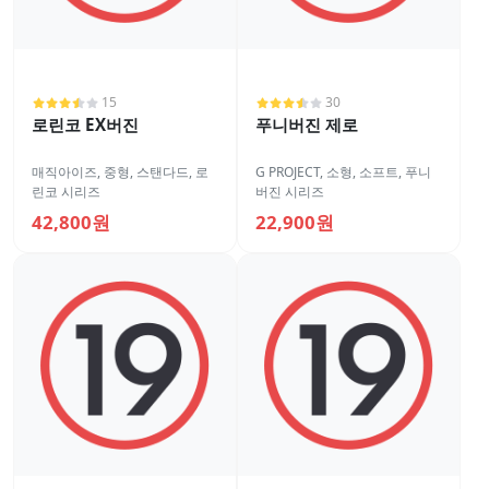
15
30
로린코 EX버진
푸니버진 제로
매직아이즈
,
중형
,
스탠다드
,
로
G PROJECT
,
소형
,
소프트
,
푸니
린코 시리즈
버진 시리즈
42,800원
22,900원