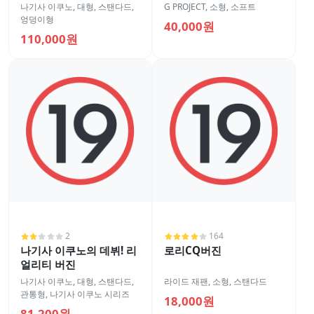
나기사 이쿠노
,
대형
,
스탠다드
,
G PROJECT
,
소형
,
소프트
엉덩이형
40,000원
110,000원
2
164
나기사 이쿠노의 데뷔! 리
로리CQ버진
얼리티 버진
나기사 이쿠노
,
대형
,
스탠다드
,
라이드 재팬
,
소형
,
스탠다드
관통형
,
나기사 이쿠노 시리즈
18,000원
81,200원