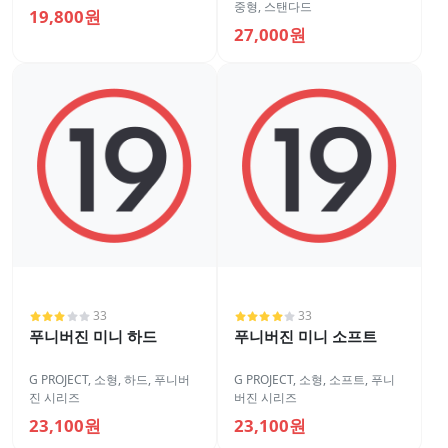
중형
,
스탠다드
19,800원
27,000원
33
33
푸니버진 미니 하드
푸니버진 미니 소프트
G PROJECT
,
소형
,
하드
,
푸니버
G PROJECT
,
소형
,
소프트
,
푸니
진 시리즈
버진 시리즈
23,100원
23,100원