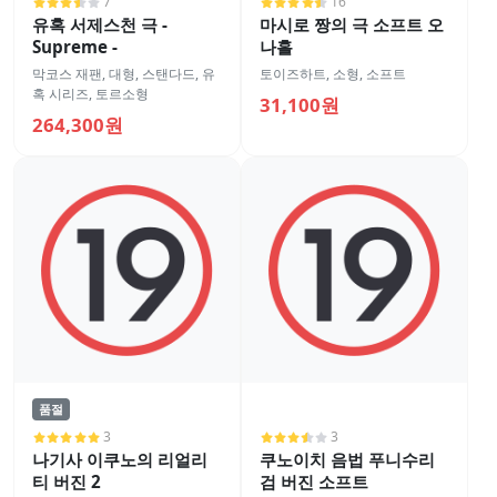
7
16
유혹 서제스천 극 -
마시로 짱의 극 소프트 오
Supreme -
나홀
막코스 재팬
,
대형
,
스탠다드
,
유
토이즈하트
,
소형
,
소프트
혹 시리즈
,
토르소형
31,100원
264,300원
품절
3
3
나기사 이쿠노의 리얼리
쿠노이치 음법 푸니수리
티 버진 2
검 버진 소프트