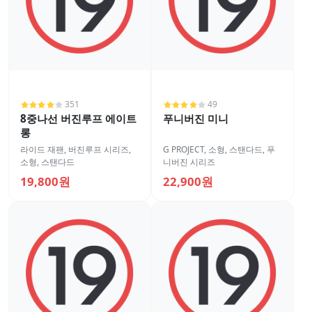
351
49
8중나선 버진루프 에이트
푸니버진 미니
롱
라이드 재팬
,
버진루프 시리즈
,
G PROJECT
,
소형
,
스탠다드
,
푸
소형
,
스탠다드
니버진 시리즈
19,800원
22,900원