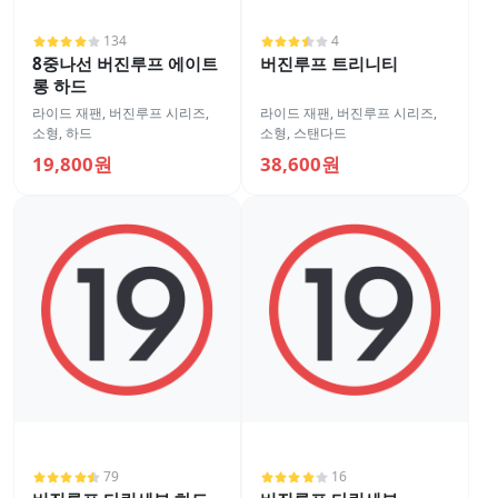
134
4
8중나선 버진루프 에이트
버진루프 트리니티
롱 하드
라이드 재팬
,
버진루프 시리즈
,
라이드 재팬
,
버진루프 시리즈
,
소형
,
하드
소형
,
스탠다드
19,800원
38,600원
79
16