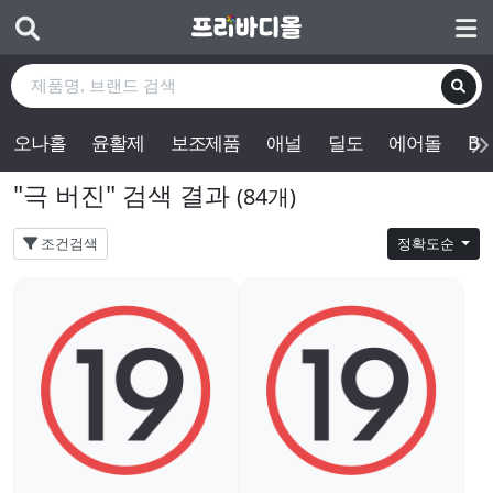
오나홀
윤활제
보조제품
애널
딜도
에어돌
BD
"극 버진" 검색 결과
(84개)
조건검색
정확도순