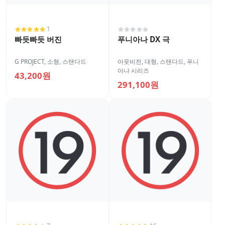
1
빠듯빠듯 버진
푸니아나 DX 극
G PROJECT
,
소형
,
스탠다드
아웃비전
,
대형
,
스탠다드
,
푸니
아나 시리즈
43,200원
291,100원