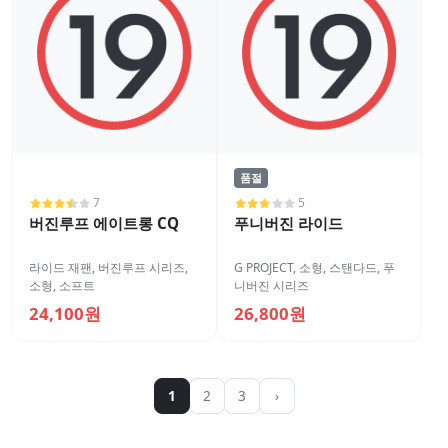
품절
7
5
버진루프 에이트롱 CQ
푸니버진 라이드
라이드 재팬
,
버진루프 시리즈
,
G PROJECT
,
소형
,
스탠다드
,
푸
소형
,
소프트
니버진 시리즈
24,100원
26,800원
1
2
3
›