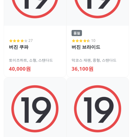
품절
27
10
버진 쿠파
버진 브라이드
토이즈하트
,
소형
,
스탠다드
막코스 재팬
,
중형
,
스탠다드
40,000원
36,100원