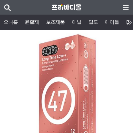
오나홀
윤활제
보조제품
애널
딜도
에어돌
BD