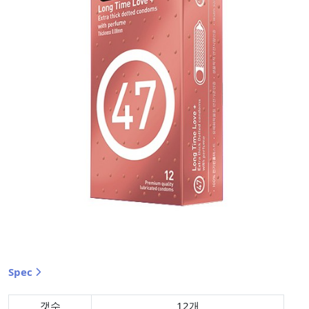
Spec
갯수
12개