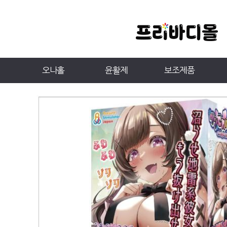
오나홀
윤활제
보조제품