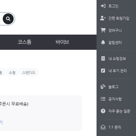
로그인
간편 회원가입
장바구니
코스튬
바이브
알림센터
내 쇼핑정보
내 후기 관리
품
소형
스탠다드
블로그
공지사항
상 주문시 무료배송)
자주 묻는 질문
기
1:1 문의