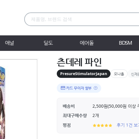
애널
딜도
에어돌
BDSM
츤데레 파인
PresureStimulatorJapan
오나홀
신제
카드 무이자 할부
배송비
2,500원(50,000원 이
최대구매수량
2개
평점
후기 1건 보