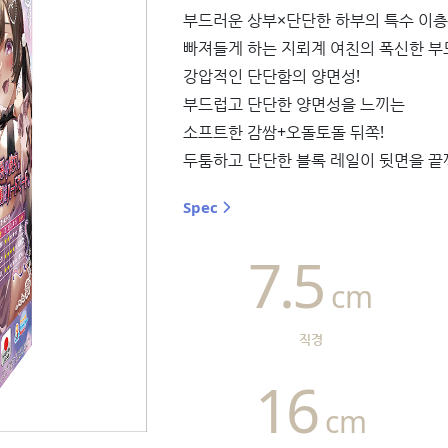
부드러운 상부×단단한 하부의 특수 이층
빠져들게 하는 지뢰계 여친의 폭신한 
강압적인 단단함의 양면성!
부드럽고 단단한 양면성을 느끼는
소프트한 감쌈+오돌토돌 뒤쪽!
두툼하고 단단한 블록 레일이 뒷면을 끝
Spec
7.5
cm
직경
16
cm