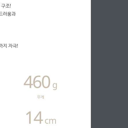
 구조!
부드러움과
까지 자극!
460
g
무게
14
cm