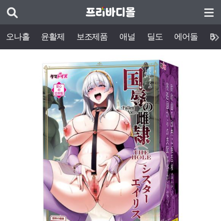
오나홀
윤활제
보조제품
애널
딜도
에어돌
BD