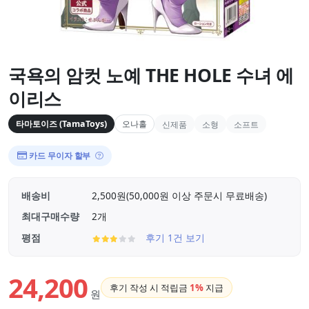
국욕의 암컷 노예 THE HOLE 수녀 에
이리스
타마토이즈 (TamaToys)
오나홀
신제품
소형
소프트
카드 무이자 할부
배송비
2,500원(50,000원 이상 주문시 무료배송)
최대구매수량
2개
평점
후기 1건 보기
24,200
후기 작성 시 적립금
1%
지급
원