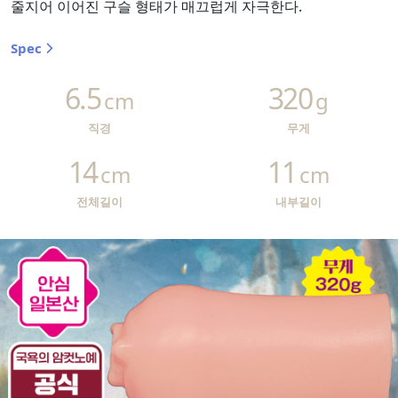
줄지어 이어진 구슬 형태가 매끄럽게 자극한다.
Spec
6.5
320
cm
g
직경
무게
14
11
cm
cm
전체길이
내부길이