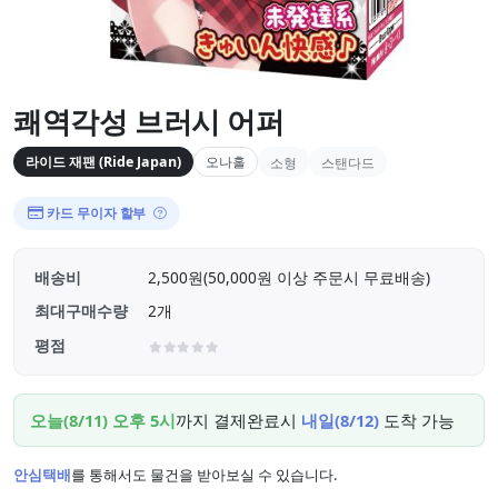
쾌역각성 브러시 어퍼
라이드 재팬 (Ride Japan)
오나홀
소형
스탠다드
카드 무이자 할부
배송비
2,500원(50,000원 이상 주문시 무료배송)
최대구매수량
2개
평점
오늘(8/11) 오후 5시
까지 결제완료시
내일(8/12)
도착 가능
안심택배
를 통해서도 물건을 받아보실 수 있습니다.