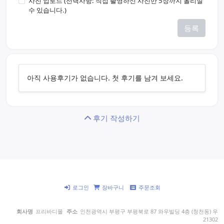
사진 업로드 (선택사항: 직접 촬영하신 사진만 5장까지 올리실
수 있습니다.)
등록
아직 사용후기가 없습니다. 첫 후기를 남겨 보세요.
후기 작성하기
로그인
장바구니
주문조회
회사명
프리바디몰
주소
인천광역시 부평구 부평북로 87 와우빌딩 4층 (청천동) 우
21302