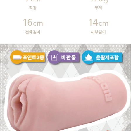
직경
무게
16
14
cm
cm
전체길이
내부길이