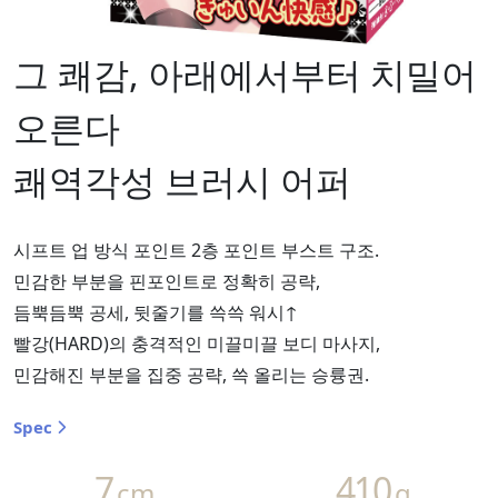
그 쾌감, 아래에서부터 치밀어
오른다
쾌역각성 브러시 어퍼
시프트 업 방식 포인트 2층 포인트 부스트 구조.
민감한 부분을 핀포인트로 정확히 공략,
듬뿍듬뿍 공세, 뒷줄기를 쓱쓱 워시↑
빨강(HARD)의 충격적인 미끌미끌 보디 마사지,
민감해진 부분을 집중 공략, 쓱 올리는 승륭권.
Spec
7
410
cm
g