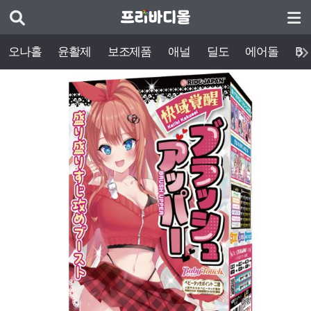
오나홀
윤활제
보조제품
애널
딜도
에어돌
BD