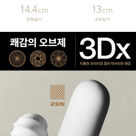
14.4
13
cm
cm
전체길이
내부길이