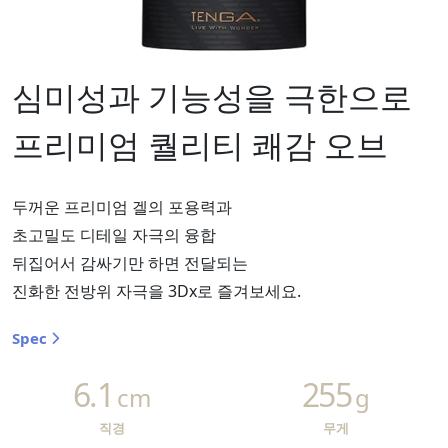
심미성과 기능성을 극한으로
프리미엄 퀄리티 쾌감 오브
두꺼운 프리미엄 겔의 포용력과
초고밀도 디테일 자극의 융합
뒤집어서 감싸기만 하면 전달되는
진화한 전방위 자극을 3Dx로 즐겨보세요.
Spec
6.1
255
cm
g
직경
무게