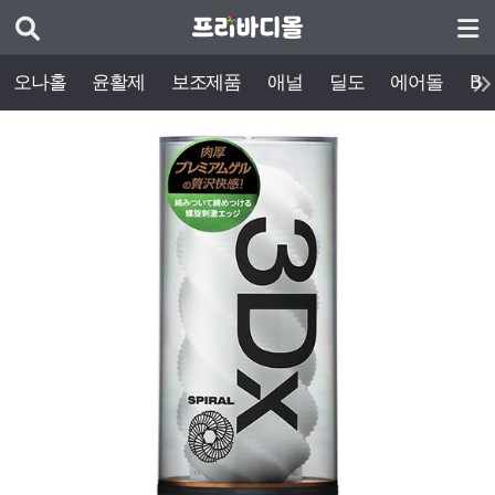
오나홀
윤활제
보조제품
애널
딜도
에어돌
BD