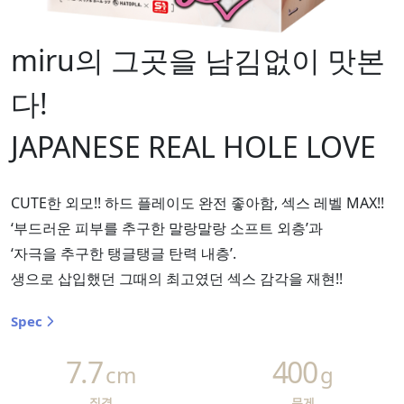
miru의 그곳을 남김없이 맛본
다!
JAPANESE REAL HOLE LOVE
CUTE한 외모!! 하드 플레이도 완전 좋아함, 섹스 레벨 MAX!!
‘부드러운 피부를 추구한 말랑말랑 소프트 외층’과
‘자극을 추구한 탱글탱글 탄력 내층’.
생으로 삽입했던 그때의 최고였던 섹스 감각을 재현!!
Spec
7.7
400
cm
g
직경
무게