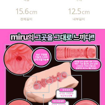
15.6
12.5
cm
cm
전체길이
내부길이