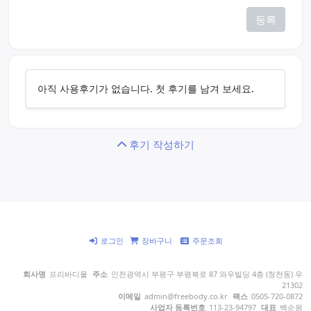
등록
아직 사용후기가 없습니다. 첫 후기를 남겨 보세요.
후기 작성하기
로그인
장바구니
주문조회
회사명
프리바디몰
주소
인천광역시 부평구 부평북로 87 와우빌딩 4층 (청천동) 우
21302
이메일
admin@freebody.co.kr
팩스
0505-720-0872
사업자 등록번호
113-23-94797
대표
백순원