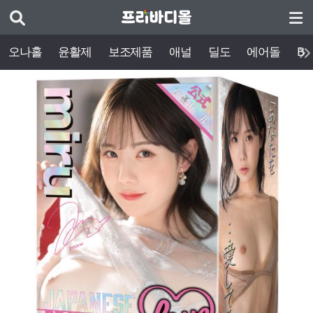
오나홀
윤활제
보조제품
애널
딜도
에어돌
BD