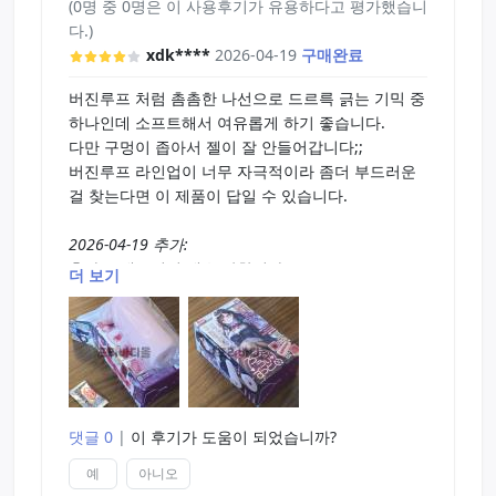
(0명 중 0명은 이 사용후기가 유용하다고 평가했습니
다.)
xdk****
2026-04-19
구매완료
버진루프 처럼 촘촘한 나선으로 드르륵 긁는 기믹 중
하나인데 소프트해서 여유롭게 하기 좋습니다.
다만 구멍이 좁아서 젤이 잘 안들어갑니다;;
버진루프 라인업이 너무 자극적이라 좀더 부드러운
걸 찾는다면 이 제품이 답일 수 있습니다.
2026-04-19 추가:
추가로 내구성이 매우 약합니다...
더 보기
몇번 사용하지도 않았는데 벌써 입구부분 반으로 찢
어짐...
댓글 0
|
이 후기가 도움이 되었습니까?
예
아니오