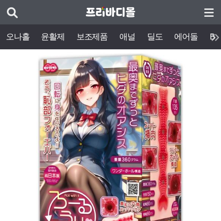
오나홀
윤활제
보조제품
애널
딜도
에어돌
BD