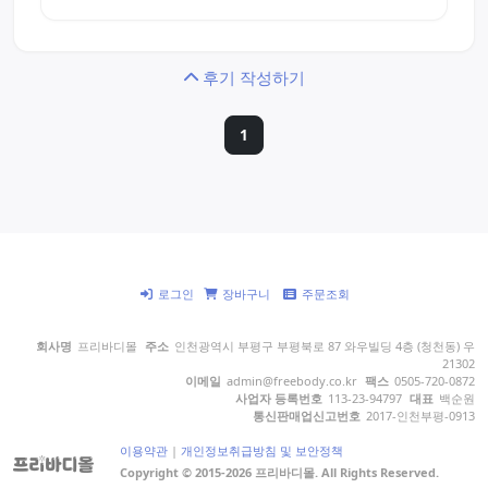
후기 작성하기
1
로그인
장바구니
주문조회
회사명
프리바디몰
주소
인천광역시 부평구 부평북로 87 와우빌딩 4층 (청천동) 우
21302
이메일
admin@freebody.co.kr
팩스
0505-720-0872
사업자 등록번호
113-23-94797
대표
백순원
통신판매업신고번호
2017-인천부평-0913
이용약관
|
개인정보취급방침 및 보안정책
Copyright © 2015-2026 프리바디몰. All Rights Reserved.