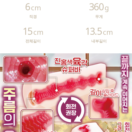
6
360
cm
g
직경
무게
15
13.5
cm
cm
전체길이
내부길이