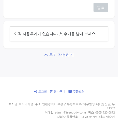
등록
아직 사용후기가 없습니다. 첫 후기를 남겨 보세요.
후기 작성하기
로그인
장바구니
주문조회
회사명
프리바디몰
주소
인천광역시 부평구 부평북로 87 와우빌딩 4층 (청천동) 우
21302
이메일
admin@freebody.co.kr
팩스
0505-720-0872
사업자 등록번호
113-23-94797
대표
백순원