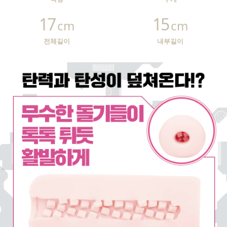
17
15
cm
cm
전체길이
내부길이