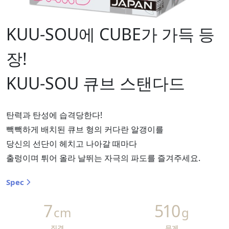
KUU-SOU에 CUBE가 가득 등
장!
KUU-SOU 큐브 스탠다드
탄력과 탄성에 습격당한다!
빽빽하게 배치된 큐브 형의 커다란 알갱이를
당신의 선단이 헤치고 나아갈 때마다
출렁이며 튀어 올라 날뛰는 자극의 파도를 즐겨주세요.
Spec
7
510
cm
g
직경
무게