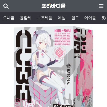
오나홀
윤활제
보조제품
애널
딜도
에어돌
BD