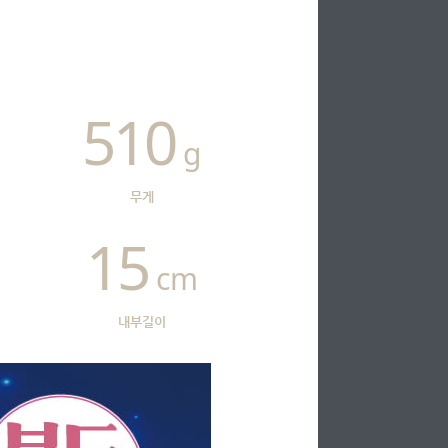
510
g
무게
15
cm
내부길이