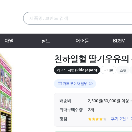
애널
딜도
에어돌
BDSM
천하일혈 딸기우유의
라이드 재팬 (Ride Japan)
오나홀
소형
카드 무이자 할부
배송비
2,500원(50,000원 이
최대구매수량
2개
평점
후기 2건 보