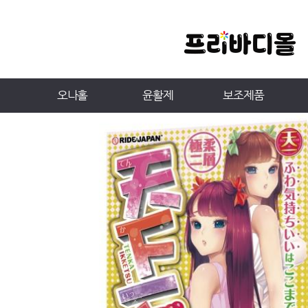
오나홀
윤활제
보조제품