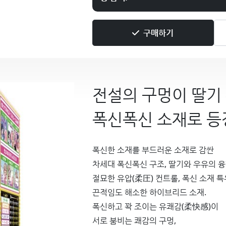
구매하기
전설의 구멍이 딸기
폭신폭신 소재로 등
폭신한 소재를 부드러운 소재로 감싼
차세대 폭신폭신 구조, 딸기와 우유의 
절묘한 유압(柔圧) 컨트롤, 폭신 소재 
끈적임도 해소한 하이브리드 소재.
폭신하고 꽉 조이는 유쾌감(柔快感)이
서로 붐비는 쾌감의 구멍,