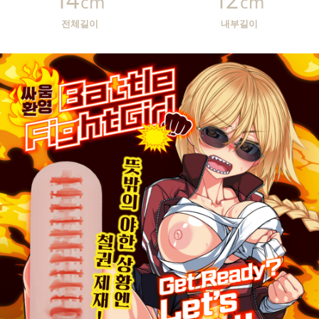
cm
cm
전체길이
내부길이