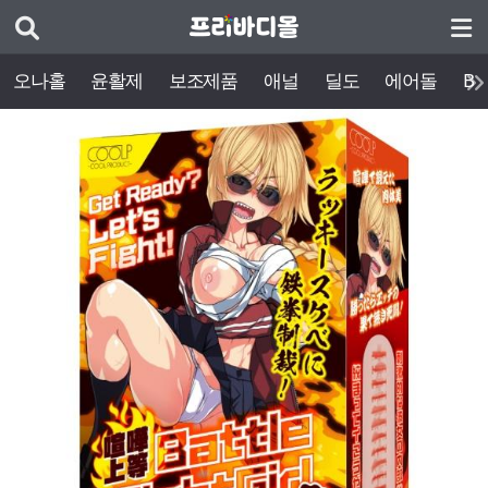
오나홀
윤활제
보조제품
애널
딜도
에어돌
BD