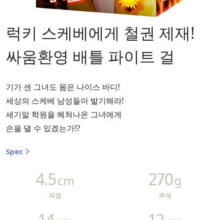
럭키 스케베에게 철권 제재!
싸움환영 배틀 파이트 걸
기가 센 그녀도 몸은 나이스 바디!
세상의 스케베 남성들아 발기해라!
세기말 학원을 헤쳐나온 그녀에게
손을 댈 수 있겠는가!?
Spec
4.5
270
cm
g
직경
무게
14
12