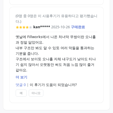
(0명 중 0명은 이 사용후기가 유용하다고 평가했습니
다.)
kan*****
2025-10-26
구매완료
옛날에 Fillworks에서 나온 처녀막 무쌍이란 오나홀
과 정말 닮았어요.
내부 구조만 봐도 알 수 있듯 여러 막들을 통과하는
기분을 줍니다.
구조에서 보이듯 오나홀 자체 내구도가 낮아도 티나
기 쉽지 않아서 오랫동안 써도 처음 느낌 많이 줄거
같아요.
더 보기
하지만 중요한 단점이 있는게, 이게 오나홀 자체에서
댓글 0
|
이 후기가 도움이 되었습니까?
화학 고무 냄새 세게 납니다.
그냥 오나홀 고무 냄새가 아니라 타이어 태우는 냄새
예
아니오
비스무리하게 나는게 참 고약해요.
그런데도 제가 4점을 준 이유가 뭐냐,
신기하게도 손에 냄새가 정말정말 잘 안묻어나옵니