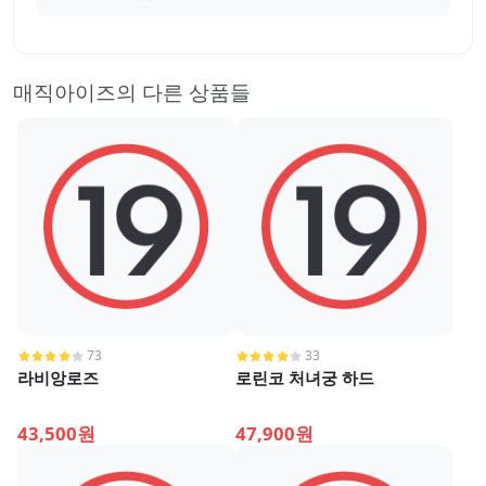
매직아이즈의 다른 상품들
73
33
라비앙로즈
로린코 처녀궁 하드
43,500원
47,900원