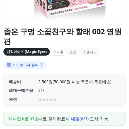
좁은 구멍 소꿉친구와 할래 002 영원
편
매직아이즈 (Magic Eyes)
오나홀
소형
스탠다드
카드 무이자 할부
배송비
2,500원(50,000원 이상 주문시 무료배송)
최대구매수량
2개
평점
12시간 0분 35초
내로 결제완료시
내일(8/7)
도착 가능