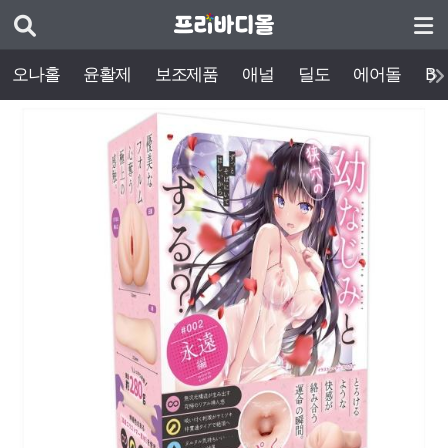
오나홀
윤활제
보조제품
애널
딜도
에어돌
BD