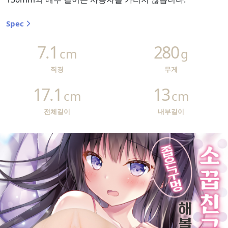
Spec
7.1
280
cm
g
직경
무게
17.1
13
cm
cm
전체길이
내부길이