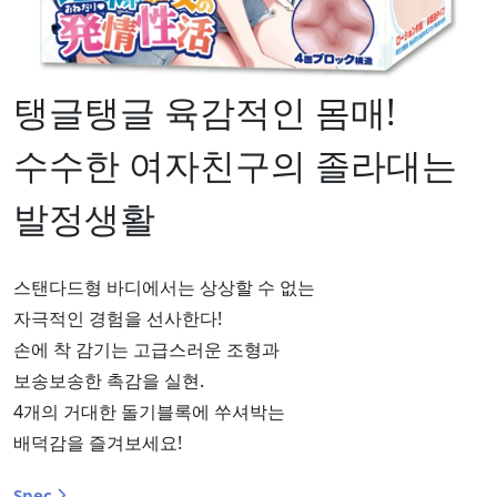
탱글탱글 육감적인 몸매!
수수한 여자친구의 졸라대는
발정생활
스탠다드형 바디에서는 상상할 수 없는
자극적인 경험을 선사한다!
손에 착 감기는 고급스러운 조형과
보송보송한 촉감을 실현.
4개의 거대한 돌기블록에 쑤셔박는
배덕감을 즐겨보세요!
Spec