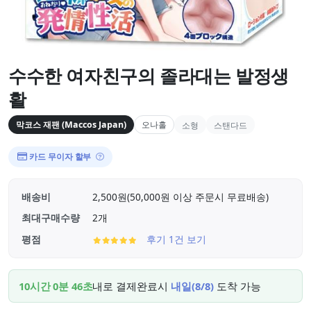
수수한 여자친구의 졸라대는 발정생
활
막코스 재팬 (Maccos Japan)
오나홀
소형
스탠다드
카드 무이자 할부
배송비
2,500원(50,000원 이상 주문시 무료배송)
최대구매수량
2개
평점
후기 1건 보기
10시간 0분 45초
내로 결제완료시
내일(8/8)
도착 가능