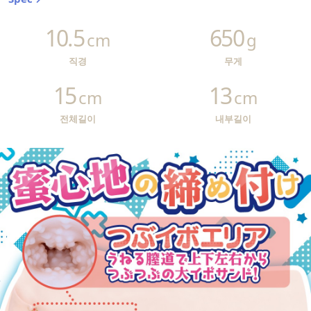
10.5
650
cm
g
직경
무게
15
13
cm
cm
전체길이
내부길이