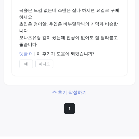
극솦은 느낌 없는데 스탠은 싫다 하시면 요걸로 구매
하세요
초입은 청어알, 후입은 바부밀착빅의 기믹과 비슷합
니다
오나츠유랑 같이 썼는데 진공이 없어도 잘 달라붙고
좋습니다
댓글 0
|
이 후기가 도움이 되었습니까?
예
아니오
후기 작성하기
1