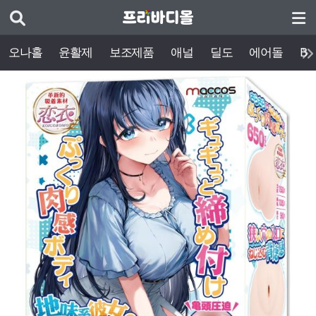
오나홀
윤활제
보조제품
애널
딜도
에어돌
BD