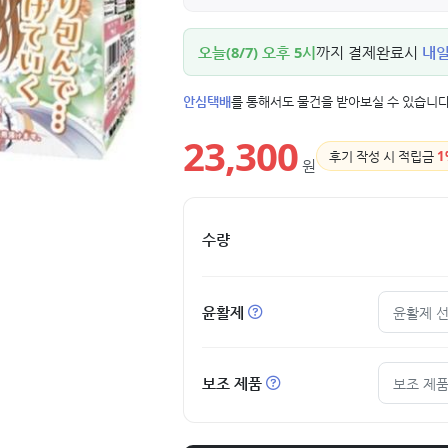
오늘(8/7) 오후 5시
까지 결제완료시
내일(
안심택배
를 통해서도 물건을 받아보실 수 있습니다
23,300
후기 작성 시 적립금
1
원
수량
윤활제
윤활제 
보조 제품
보조 제품