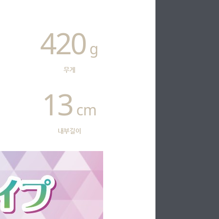
420
g
무게
13
cm
내부길이