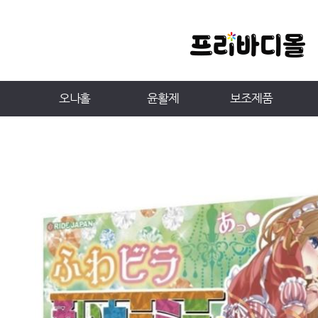
오나홀
윤활제
보조제품