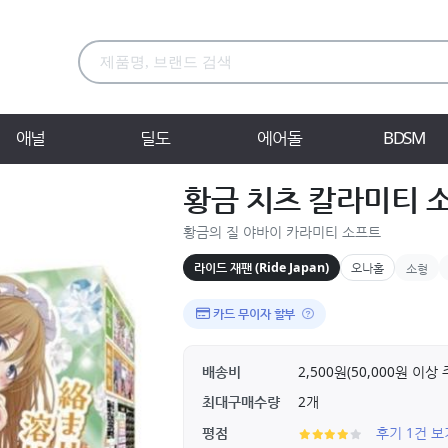
애널
딜도
에어돌
BDSM
황금 치츠 칼라미티 
황금의 질 야바이 카라미티 소프트
라이드 재팬 (Ride Japan)
오나홀
소형
카드 무이자 할부
배송비
2,500원(50,000원 이
최대구매수량
2개
평점
후기 1건 보