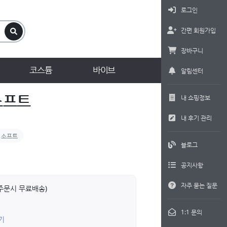
로그인
간편 회원가입
장바구니
코스튬
바이브
알림센터
소프트
내 쇼핑정보
내 후기 관리
소프트
블로그
공지사항
자주 묻는 질문
상 주문시 무료배송)
1:1 문의
기