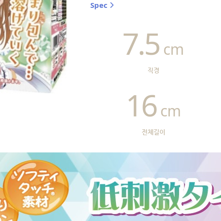
Spec
7.5
cm
직경
16
cm
전체길이