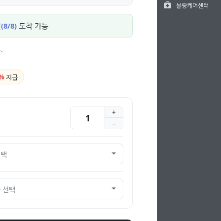
불량케어센터
8/8)
도착 가능
.
%
지급
선택
 선택