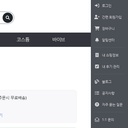
로그인
간편 회원가입
장바구니
코스튬
바이브
알림센터
내 쇼핑정보
내 후기 관리
블로그
공지사항
상 주문시 무료배송)
자주 묻는 질문
기
1:1 문의