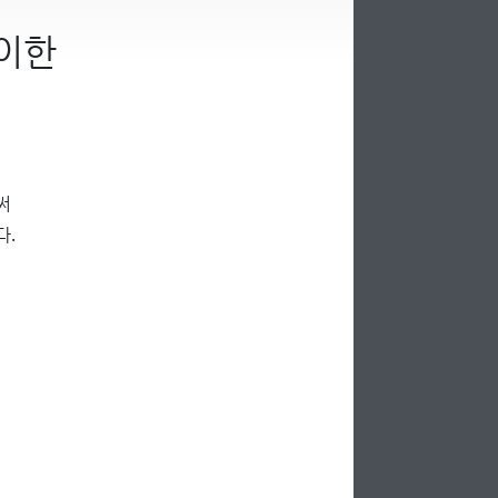
이한
써
다.