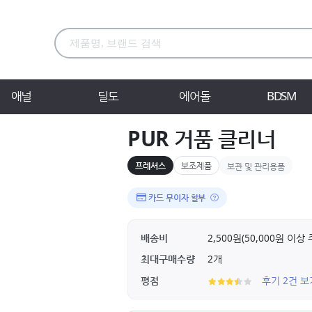
애널
딜도
에어돌
BDSM
PUR 거품 클리너
프레셔스
보조제품
보관 및 관리용품
카드 무이자 할부
배송비
2,500원(50,000원 이
최대구매수량
2개
평점
후기 2건 보