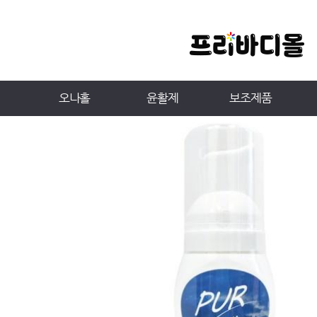
오나홀
윤활제
보조제품