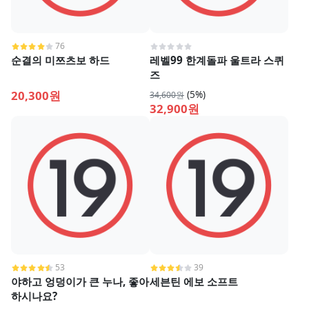
76
순결의 미쯔츠보 하드
레벨99 한계돌파 울트라 스퀴
즈
20,300원
(5%)
34,600원
32,900원
53
39
야하고 엉덩이가 큰 누나, 좋아
세븐틴 에보 소프트
하시나요?