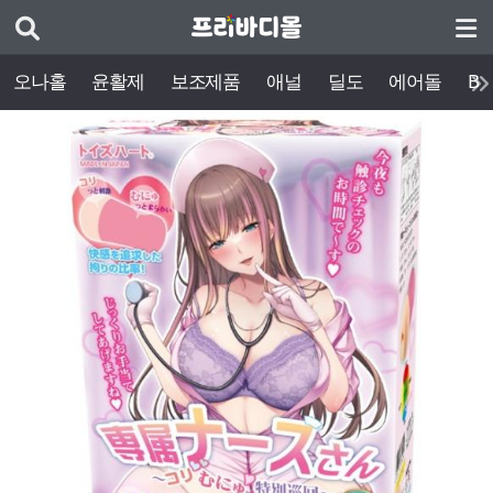
오나홀
윤활제
보조제품
애널
딜도
에어돌
BD