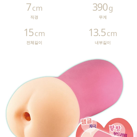
7
390
cm
g
직경
무게
15
13.5
cm
cm
전체길이
내부길이