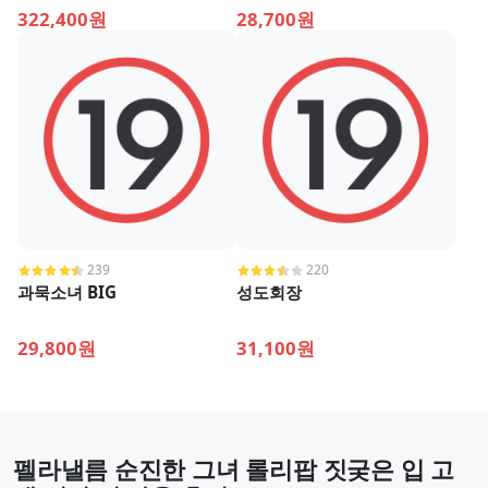
바디
322,400원
28,700원
239
220
과묵소녀 BIG
성도회장
29,800원
31,100원
펠라낼름 순진한 그녀 롤리팝 짓궂은 입 고