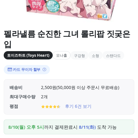
펠라낼름 순진한 그녀 롤리팝 짓궂은
입
토이즈하트 (Toys Heart)
오나홀
구강형
소형
스탠다드
카드 무이자 할부
배송비
2,500원(50,000원 이상 주문시 무료배송)
최대구매수량
2개
평점
후기 6건 보기
8/10(월) 오후 5시
까지 결제완료시
8/11(화)
도착 가능