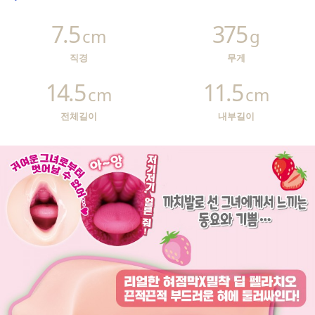
7.5
375
cm
g
직경
무게
14.5
11.5
cm
cm
전체길이
내부길이