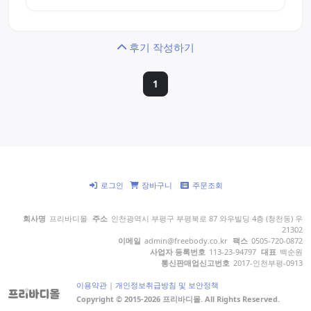
후기 작성하기
1
로그인
장바구니
주문조회
회사명
프리바디몰
주소
인천광역시 부평구 부평북로 87 와우빌딩 4층 (청천동) 우
21302
이메일
admin@freebody.co.kr
팩스
0505-720-0872
사업자 등록번호
113-23-94797
대표
백순원
통신판매업신고번호
2017-인천부평-0913
이용약관
|
개인정보취급방침 및 보안정책
Copyright © 2015-2026 프리바디몰. All Rights Reserved.