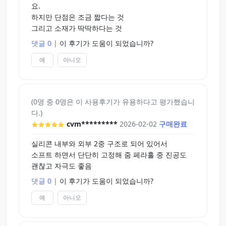
대하는 하는 맘으로 구입 했습니다만 ㅋㅋㅋ 생각보
요.
다 부드럽고 돌기의 높낮이가 차이가 많이 나는 편은
하지만 단점은 조금 짧다는 것
아닙니다.
그리고 소재가 딱딱하다는 것
댓글 0
|
이 후기가 도움이 되었습니까?
그래도 진실의 입 의 혓바닥 처럼 아무 느낌 안나는
편은 아니고 약간 사르륵 사르륵 하면서 긁어 주는
예
아니오
느낌은 있습니다.
혓바닥 돌기가 깊지 않은데 고점도 젤을 사용해서 그
런지 좀 혓바닥 자극이 약하게 느껴진거 일 수 도 있
(0명 중 0명은 이 사용후기가 유용하다고 평가했습니
으니 저점도 젤로 다시 해보고 후기 추가 하겠습니
다.)
다.
cvm*********
2026-02-02
구매완료
실리콘 내부와 외부 2중 구조로 되어 있어서
[정리]
소프트 하면서 단단히 고정해 줌 페라홀 중 진공도
외부 조형과 여러므로 완성도 있고 입천장 위 굵은
괜찮고 자극도 좋음
주름도 제 할 일을 하는편 입니다.
댓글 0
|
이 후기가 도움이 되었습니까?
다만 소프트 계처럼 주름 하나 하나 얽히는 느낌 보
예
아니오
단 입부분은 천장의 굵은 주름과 혓바닥의 사르륵 하
는 느낌 두개로 자극은 주는 스타일 입니다.