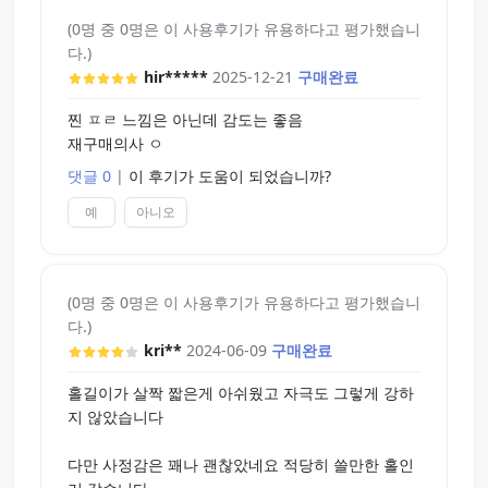
목부분 또한 굵은 주름으로 크게크게 지나가는 느낌
(0명 중 0명은 이 사용후기가 유용하다고 평가했습니
이고요
다.)
hir*****
2025-12-21
구매완료
혀돌리기는
혓바닥 윗쪽은 돌기가 있는데 아래쪽은 없고
찐 ㅍㄹ 느낌은 아닌데 감도는 좋음
혓바닥 자체도 길게 분리 되어 있는게 아니라
재구매의사 ㅇ
그런 플레이는 즐기기 좀 아쉽지 않나 싶습니다.
댓글 0
|
이 후기가 도움이 되었습니까?
입부분은 젤이 좀 새는 편인게 아쉬운 점 임니다.
예
아니오
펠라홀 답게 내부 구조나 느낌도 일반 홀이랑 확실히
다른 느낌이니 위 조건이랑 맞으시는 분들은 구입해
(0명 중 0명은 이 사용후기가 유용하다고 평가했습니
보셔도 좋을것 같습니다.
다.)
kri**
2024-06-09
구매완료
홀길이가 살짝 짧은게 아쉬웠고 자극도 그렇게 강하
지 않았습니다
다만 사정감은 꽤나 괜찮았네요 적당히 쓸만한 홀인