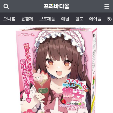
오나홀
윤활제
보조제품
애널
딜도
에어돌
BD