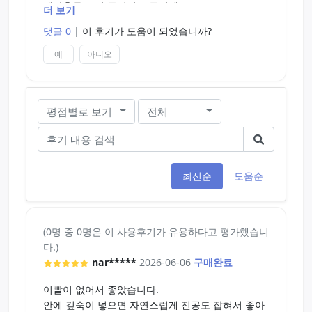
펠라홀들 보면 공간이 두곳인데
더 보기
진실의 입 같은 경우 입부분과 목부분 감도가 달라
댓글 0
|
이 후기가 도움이 되었습니까?
개인적으로 불편 했습니다.
예
아니오
해당 홀은 두 공간의 자극은 다르지만 감도가 비슷해
서 크게 거슬리는건 없었던편 입니다.
평점별로 보기
전체
생각보다 나쁘지 않은데? 싶은 느낌
두 공간의 확실한 차별점을 두고 싶은 분에게는 (소
프트 였다 갑자기 하드 되는 느낌) '비추' 느낌은 다르
지만 감도는 유사한걸 추구하시면 추천 합니다.
최신순
도움순
[진공]
진실의 입 같은 경우에는 목 부분만 진공이 잡히는
편 인데 해당홀은 두 곳다 진공이 유지 되는 편 입니
(0명 중 0명은 이 사용후기가 유용하다고 평가했습니
다.
다.)
nar*****
2026-06-06
구매완료
[혓바닥]
약간 사진이 마미손 돌기 마냥 하드코어해 보이는지
이빨이 없어서 좋았습니다.
라 사용해보면 척추 뽑히는 느낌이지 않을까 해서 기
안에 깊숙이 넣으면 자연스럽게 진공도 잡혀서 좋아