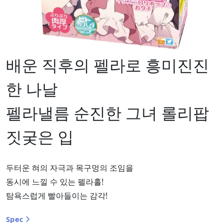
배운 직후의 펠라로 흥미진진
한 나날
펠라낼름 순진한 그녀 롤리팝
짓궂은 입
두터운 혀의 자극과 목구멍의 조임을
동시에 느낄 수 있는 펠라홀!
탐욕스럽게 빨아들이는 감각!
Spec