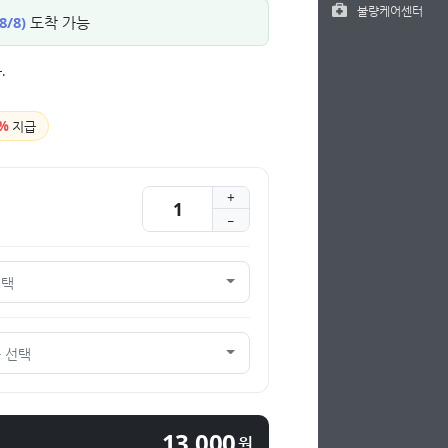
불량케어센터
8/8)
도착 가능
.
%
지급
선택
 선택
13,000
원