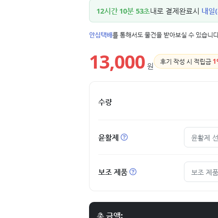
12시간 10분 52초
내로 결제완료시
내일(
안심택배
를 통해서도 물건을 받아보실 수 있습니다
13,000
후기 작성 시 적립금
1
원
수량
윤활제
윤활제 
보조 제품
보조 제품
총 금액: