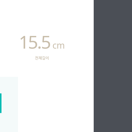
15.5
cm
전체길이