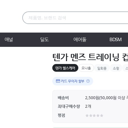
애널
딜도
에어돌
BDSM
텐가 멘즈 트레이닝 컵
텐가 헬스케어
오나홀
일회용
소형
카드 무이자 할부
배송비
2,500원(50,000원 이
최대구매수량
2개
평점