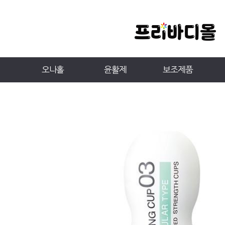
오나홀
윤활제
보조제품