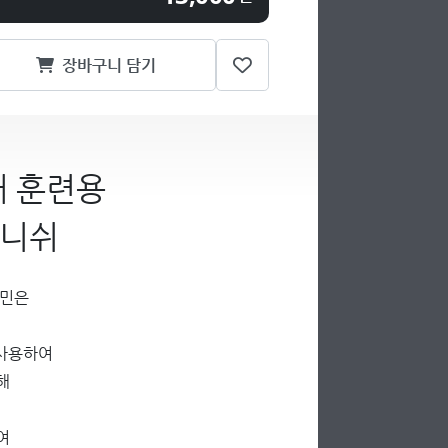
장바구니 담기
애 훈련용
피니쉬
고민은
 사용하여
해
여