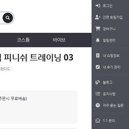
로그인
간편 회원가입
장바구니
코스튬
바이브
알림센터
 피니쉬 트레이닝 03
내 쇼핑정보
내 후기 관리
스탠다드
블로그
공지사항
상 주문시 무료배송)
자주 묻는 질문
1:1 문의