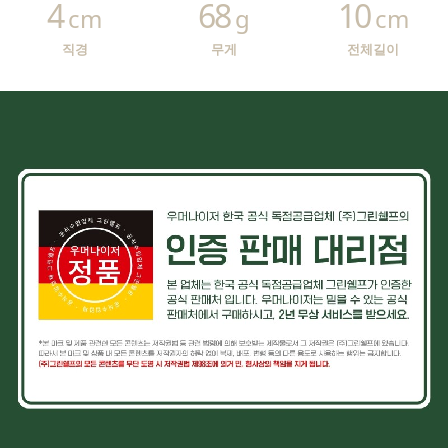
4
68
10
cm
g
cm
직경
무게
전체길이