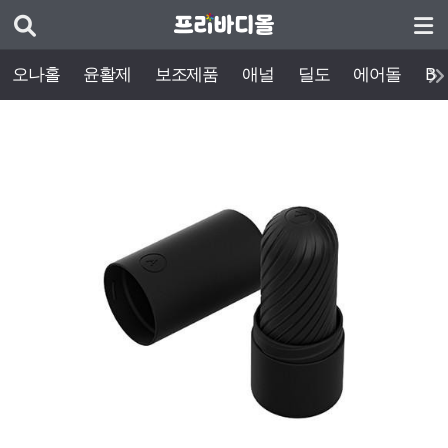
오나홀
윤활제
보조제품
애널
딜도
에어돌
BD