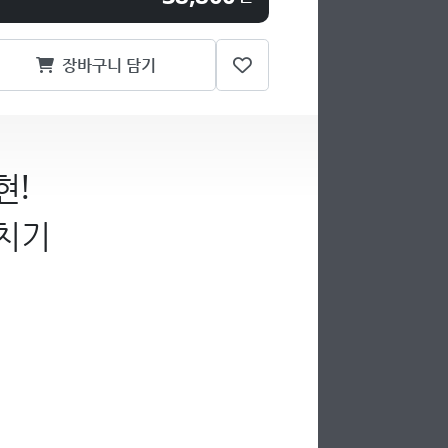
장바구니 담기
현!
치기