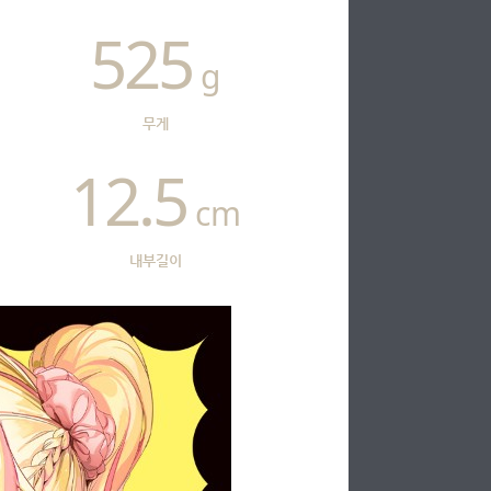
525
g
무게
12.5
cm
내부길이