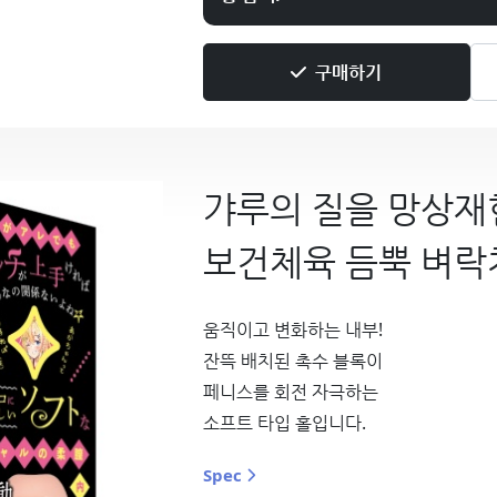
구매하기
갸루의 질을 망상재
보건체육 듬뿍 벼락
움직이고 변화하는 내부!
잔뜩 배치된 촉수 블록이
페니스를 회전 자극하는
소프트 타입 홀입니다.
Spec