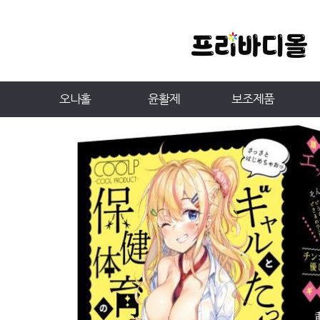
오나홀
윤활제
보조제품