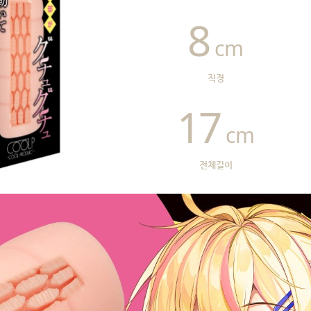
8
cm
직경
17
cm
전체길이