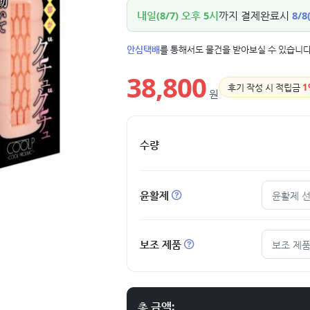
내일(8/7) 오후 5시
까지 결제완료시
8/8
안심택배
를 통해서도 물건을 받아보실 수 있습니다
38,800
후기 작성 시 적립금
1
원
수량
윤활제
윤활제 
보조 제품
보조 제품
총 금액: