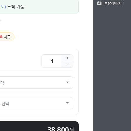
불량케어센터
(토)
도착 가능
.
%
지급
선택
 선택
38,800
원