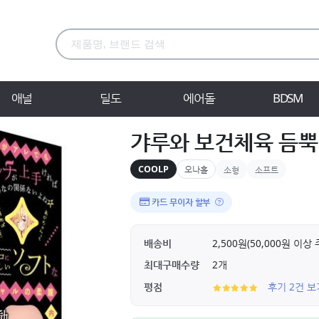
애널
딜도
에어돌
BDSM
갸루와 보건체육 듬뿍
COOLP
오나홀
소형
소프트
카드 무이자 할부
배송비
2,500원(50,000원 이
최대구매수량
2개
평점
후기 2건 보