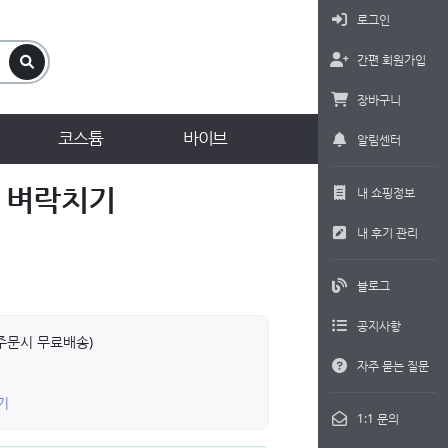
로그인
간편 회원가입
장바구니
코스튬
바이브
알림센터
 벼락치기
내 쇼핑정보
내 후기 관리
블로그
공지사항
상 주문시 무료배송)
자주 묻는 질문
기
1:1 문의