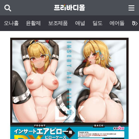
오나홀
윤활제
보조제품
애널
딜도
에어돌
BD