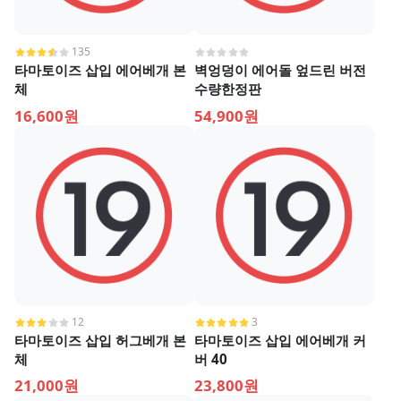
135
타마토이즈 삽입 에어베개 본
벽엉덩이 에어돌 엎드린 버전
체
수량한정판
16,600원
54,900원
12
3
타마토이즈 삽입 허그베개 본
타마토이즈 삽입 에어베개 커
체
버 40
21,000원
23,800원