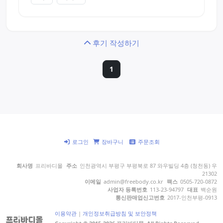
후기 작성하기
1
로그인
장바구니
주문조회
회사명
프리바디몰
주소
인천광역시 부평구 부평북로 87 와우빌딩 4층 (청천동) 우
21302
이메일
admin@freebody.co.kr
팩스
0505-720-0872
사업자 등록번호
113-23-94797
대표
백순원
통신판매업신고번호
2017-인천부평-0913
이용약관
|
개인정보취급방침 및 보안정책