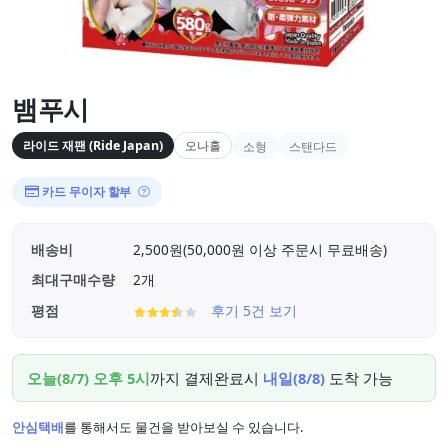
뱀푸시
라이드 재팬 (Ride Japan)
오나홀
소형
스탠다드
카드 무이자 할부
배송비
2,500원(50,000원 이상 주문시 무료배송)
최대구매수량
2개
평점
후기 5건 보기
오늘(8/7) 오후 5시
까지 결제완료시
내일(8/8)
도착 가능
안심택배
를 통해서도 물건을 받아보실 수 있습니다.