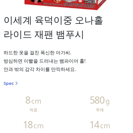
이세계 육덕이중 오나홀
라이드 재팬 뱀푸시
하드한 옷을 걸친 폭신한 아가씨.
방심하면 이빨을 드러내는 뱀파이어 홀!
안과 밖의 감각 차이를 만끽하세요.
Spec
8
580
cm
g
직경
무게
18
14
cm
cm