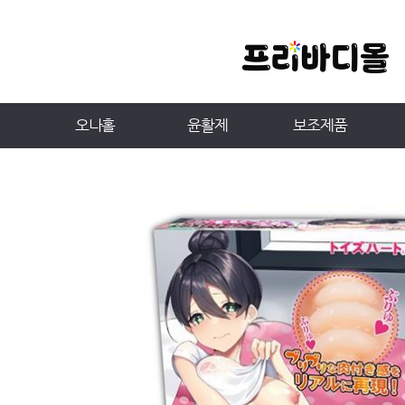
오나홀
윤활제
보조제품