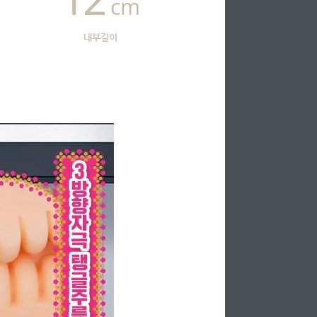
cm
내부길이