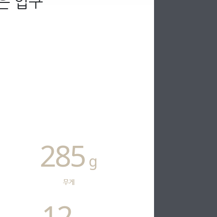
은 입구
285
g
무게
12