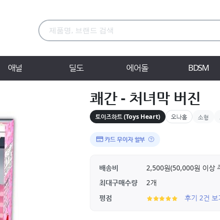
애널
딜도
에어돌
BDSM
쾌간 - 처녀막 버진
토이즈하트 (Toys Heart)
오나홀
소형
카드 무이자 할부
배송비
2,500원(50,000원 이
최대구매수량
2개
평점
후기 2건 보