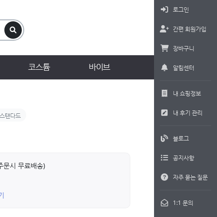
로그인
간편 회원가입
장바구니
코스튬
바이브
알림센터
내 쇼핑정보
내 후기 관리
스탠다드
블로그
공지사항
상 주문시 무료배송)
자주 묻는 질문
기
1:1 문의