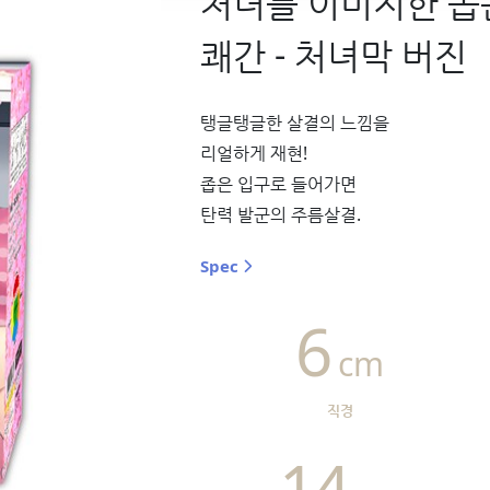
처녀를 이미지한 좁
쾌간 - 처녀막 버진
탱글탱글한 살결의 느낌을
리얼하게 재현!
좁은 입구로 들어가면
탄력 발군의 주름살결.
Spec
6
cm
직경
14