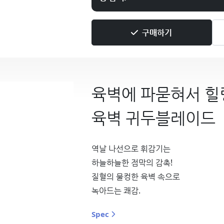
구매하기
육벽에 파묻혀서 힐
육벽 귀두블레이드
역날 나선으로 휘감기는
하늘하늘한 점막의 감촉!
질혈의 물컹한 육벽 속으로
녹아드는 쾌감.
Spec