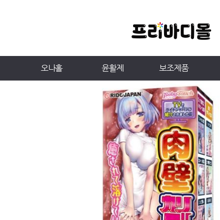
오나홀
윤활제
보조제품