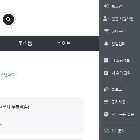
로그인
간편 회원가입
장바구니
코스튬
바이브
알림센터
내 쇼핑정보
내 후기 관리
스탠다드
블로그
공지사항
상 주문시 무료배송)
자주 묻는 질문
기
1:1 문의