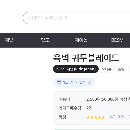
애널
딜도
에어돌
BDSM
육벽 귀두블레이드
라이드 재팬 (Ride Japan)
오나홀
소형
카드 무이자 할부
배송비
2,500원(50,000원 이
최대구매수량
2개
평점
후기 3건 보