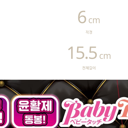
6
cm
직경
15.5
cm
전체길이