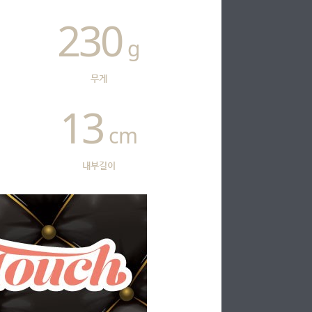
230
g
무게
13
cm
내부길이