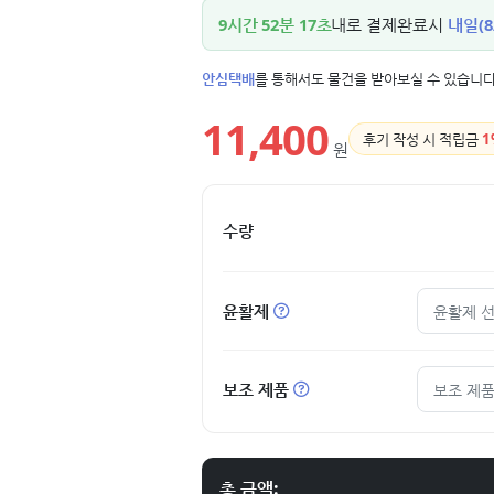
9시간 52분 15초
내로 결제완료시
내일(8
안심택배
를 통해서도 물건을 받아보실 수 있습니다
11,400
후기 작성 시 적립금
1
원
수량
윤활제
윤활제 
보조 제품
보조 제품
총 금액: