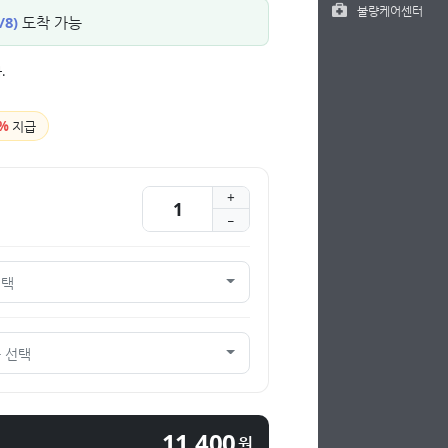
불량케어센터
/8)
도착 가능
.
%
지급
선택
 선택
11,400
원