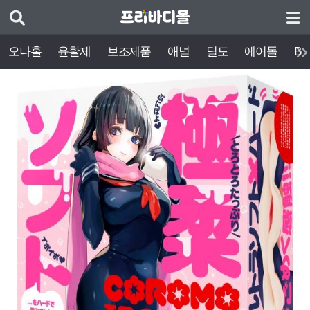
오나홀
윤활제
보조제품
애널
딜도
에어돌
BD