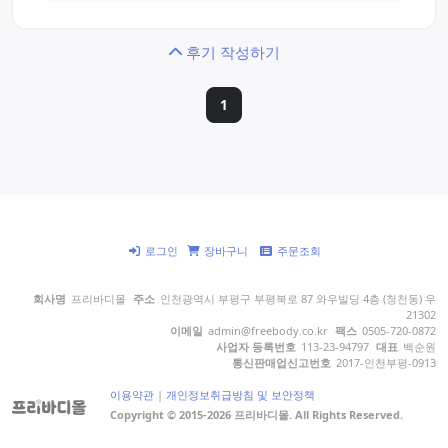
후기 작성하기
1
로그인
장바구니
주문조회
회사명
프리바디몰
주소
인천광역시 부평구 부평북로 87 와우빌딩 4층 (청천동) 우
21302
이메일
admin@freebody.co.kr
팩스
0505-720-0872
사업자 등록번호
113-23-94797
대표
백순원
통신판매업신고번호
2017-인천부평-0913
이용약관
|
개인정보취급방침 및 보안정책
Copyright © 2015-2026 프리바디몰. All Rights Reserved.