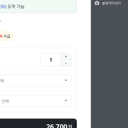
불량케어센터
(화)
도착 가능
.
%
지급
선택
 선택
26,700
원