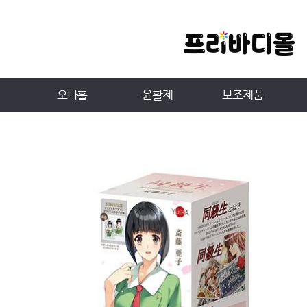
오나홀
윤활제
보조제품