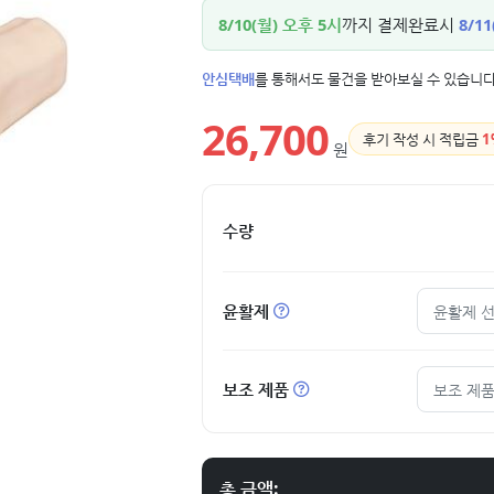
8/10(월) 오후 5시
까지 결제완료시
8/11
안심택배
를 통해서도 물건을 받아보실 수 있습니다
26,700
후기 작성 시 적립금
1
원
수량
윤활제
윤활제 
보조 제품
보조 제품
총 금액: