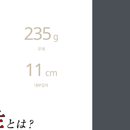
235
g
무게
11
cm
내부길이