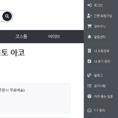
로그인
간편 회원가입
장바구니
코스튬
바이브
알림센터
이토 아코
내 쇼핑정보
내 후기 관리
블로그
공지사항
상 주문시 무료배송)
자주 묻는 질문
1:1 문의