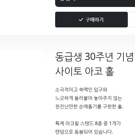
구매하기
동급생 30주년 기념
사이토 아코 홀
소극적이고 쑥맥인 입구와
느긋하게 들러붙어 놓아주지 않는
천진난만한 순애돌기를 구현한 홀.
특제 아크릴 스탠드 8종 중 1개가
랜덤으로 동봉되어 있습니다.