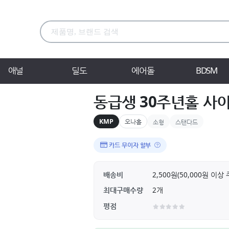
애널
딜도
에어돌
BDSM
동급생 30주년홀 사
KMP
오나홀
소형
스탠다드
카드 무이자 할부
배송비
2,500원(50,000원 이
최대구매수량
2개
평점