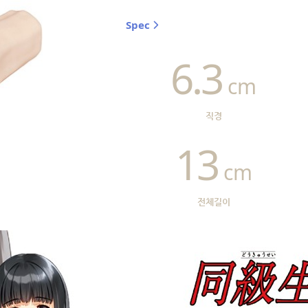
Spec
6.3
cm
직경
13
cm
전체길이