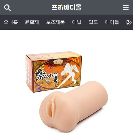
오나홀
윤활제
보조제품
애널
딜도
에어돌
BD