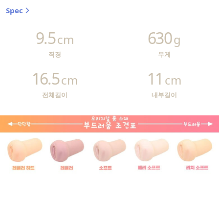
Spec
9.5
630
cm
g
직경
무게
16.5
11
cm
cm
전체길이
내부길이