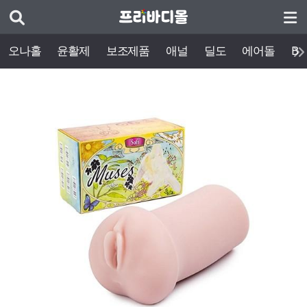
오나홀
윤활제
보조제품
애널
딜도
에어돌
BD