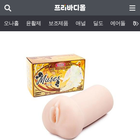
오나홀
윤활제
보조제품
애널
딜도
에어돌
BD