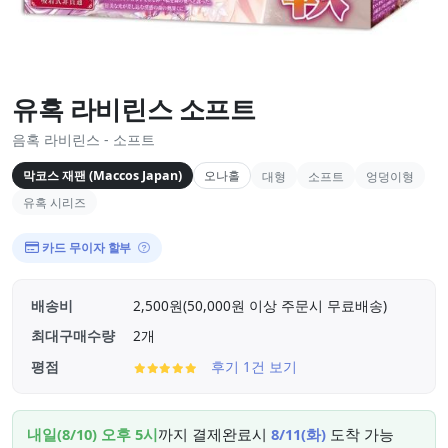
유혹 라비린스 소프트
음혹 라비린스 - 소프트
막코스 재팬 (Maccos Japan)
오나홀
대형
소프트
엉덩이형
유혹 시리즈
카드 무이자 할부
배송비
2,500원(50,000원 이상 주문시 무료배송)
최대구매수량
2개
평점
후기 1건 보기
내일(8/10) 오후 5시
까지 결제완료시
8/11(화)
도착 가능