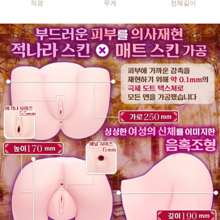
직경
무게
전체길이