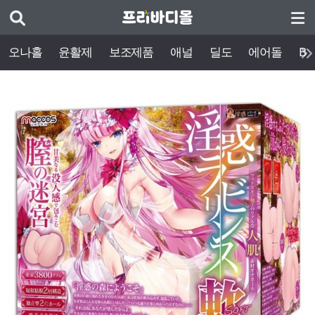
오나홀
윤활제
보조제품
애널
딜도
에어돌
BD