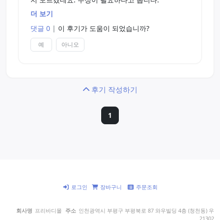
더 보기
이제 후기를 쓰자면,
댓글 0
|
이 후기가 도움이 되었습니까?
제가 써본 홀이 20종류 정도 됩니다만(소형,중형,대
형,토르소 모든 종류를 써봤습니다.),
예
아니오
감히 말하건데 써본 홀중 가장 만족스러웠다고 표현
하고 싶네요.
어느 정도 크기와 무게감이 있는 홀이다보니 약간의
준비가 필요하긴하지만, 그만한 값어치는 하는 홀입
후기 작성하기
니다.
1
1. 감도
소프트로 분류되어있지만 소프트보다는 스탠다드에
훨~~~씬 가까운 재질입니다.
사용시 콘돔을 필수로 사용했음에도 어느정도 기믹
이 느껴질 정도.
2. 무게감 및 크기.
로그인
장바구니
주문조회
여타 엉덩이 홀에 비해 무게나 크기가 큽니다.
이것은 '큰 장점'이에요. 거치해놓고 쓸 수 있거든요.
회사명
프리바디몰
주소
인천광역시 부평구 부평북로 87 와우빌딩 4층 (청천동) 우
실제처럼 할 수 있기에 별5개에 대한 대부분의 지분
21302