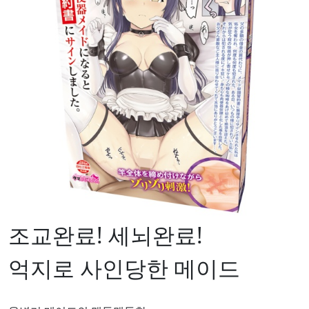
조교완료! 세뇌완료!
억지로 사인당한 메이드