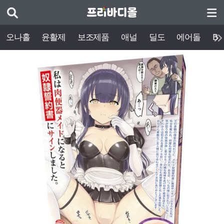
오나홀
윤활제
보조제품
애널
딜도
에어돌
BD