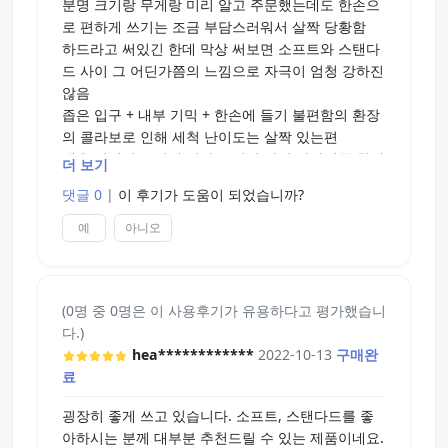
분명 크기랑 무게랑 미리 알고 주문했는데도 한손으
로 편하게 쓰기는 조금 부담스러워서 살짝 당황함
하드라고 써있긴 한데 막상 써보면 소프트와 스탠다
드 사이 그 어딘가쯤의 느낌으로 자극이 엄청 강하진
않음
좁은 입구 + 내부 기믹 + 한손에 들기 불편함의 환장
의 콜라보로 인해 세척 난이도는 살짝 있는편
젤을 어떤걸 쓰냐에 따라 느낌이 많이 달라질듯 한데
더 보기
아직 잘 모르겠음
댓글 0
|
이 후기가 도움이 되었습니까?
본인은 잡식성이라 잘 썼지만 확고한 하드 취향이신
분들한테는 비추
예
아니오
(0명 중 0명은 이 사용후기가 유용하다고 평가했습니
다.)
hea************
2022-10-13
구매완
료
굉장히 좋게 쓰고 있습니다. 소프트, 스탠다드를 좋
아하시는 분께 대부분 추천드릴 수 있는 제품이네요.