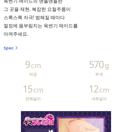
육변기 메이드의 맨들맨들한
그 곳을 재현. 복잡한 요철주름이
스륵스륵 자극! 범해질 때마다
절정에 몸부림치는 육변기 메이드를
아껴주세요.
Spec
9
570
cm
g
직경
무게
15
12
cm
cm
전체길이
내부길이