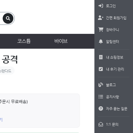
로그인
간편 회원가입
장바구니
코스튬
바이브
알림센터
 공격
내 쇼핑정보
내 후기 관리
스탠다드
블로그
공지사항
상 주문시 무료배송)
자주 묻는 질문
기
1:1 문의