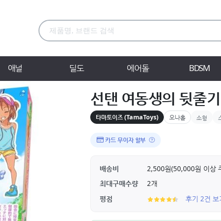
애널
딜도
에어돌
BDSM
선탠 여동생의 뒷줄기
타마토이즈 (TamaToys)
오나홀
소형
카드 무이자 할부
배송비
2,500원(50,000원 이
최대구매수량
2개
평점
후기 2건 보