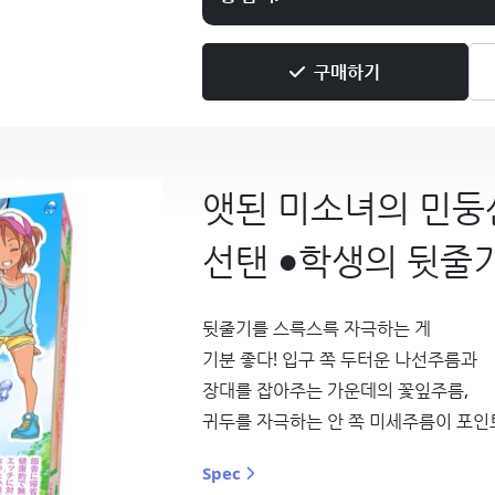
구매하기
앳된 미소녀의 민둥
선탠 ●학생의 뒷줄
뒷줄기를 스륵스륵 자극하는 게
기분 좋다! 입구 쪽 두터운 나선주름과
장대를 잡아주는 가운데의 꽃잎주름,
귀두를 자극하는 안 쪽 미세주름이 포인
Spec