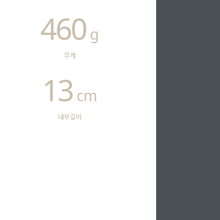
460
g
무게
13
cm
내부길이