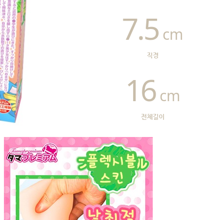
7.5
cm
직경
16
cm
전체길이