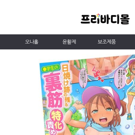
오나홀
윤활제
보조제품