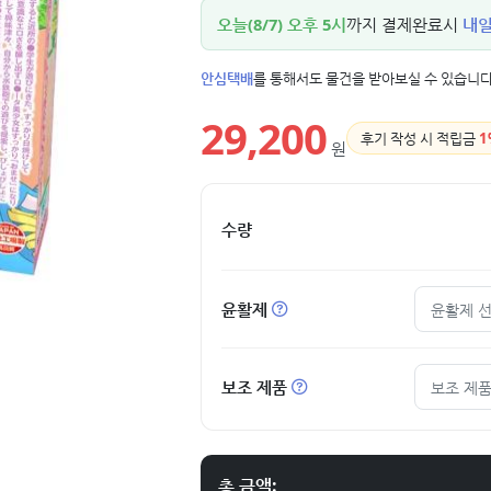
오늘(8/7) 오후 5시
까지 결제완료시
내일(
안심택배
를 통해서도 물건을 받아보실 수 있습니다
29,200
후기 작성 시 적립금
1
원
수량
윤활제
윤활제 
보조 제품
보조 제품
총 금액: