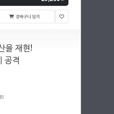
장바구니 담기
산을 재현!
기 공격
트!