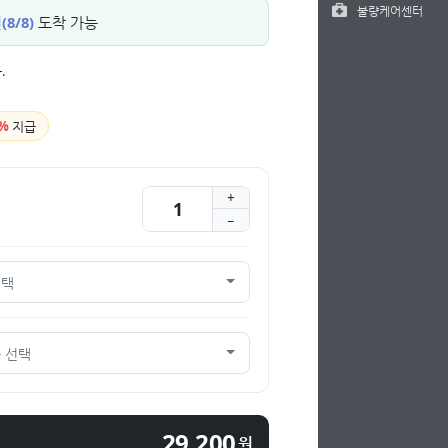
불량케어센터
8/8)
도착 가능
.
%
지급
선택
 선택
29,200
원