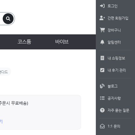
로그인
간편 회원가입
장바구니
코스튬
바이브
알림센터
내 쇼핑정보
내 후기 관리
탠다드
블로그
공지사항
상 주문시 무료배송)
자주 묻는 질문
기
1:1 문의