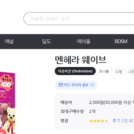
애널
딜도
에어돌
BDSM
멘헤라 웨이브
아웃비전 (Outvision)
오나홀
소형
스
카드 무이자 할부
배송비
2,500원(50,000원 이
최대구매수량
2개
평점
후기 2건 보