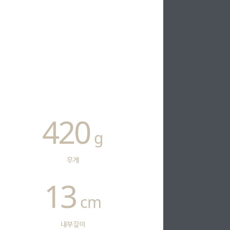
420
g
무게
13
cm
내부길이