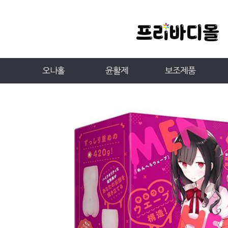
오나홀
윤활제
보조제품