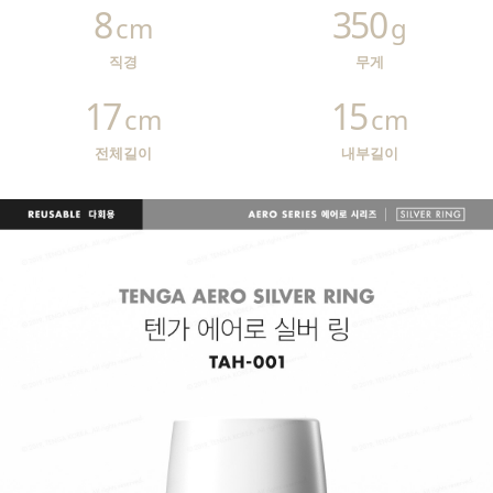
8
350
cm
g
직경
무게
17
15
cm
cm
전체길이
내부길이