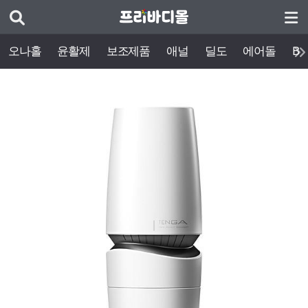
오나홀
윤활제
보조제품
애널
딜도
에어돌
BD