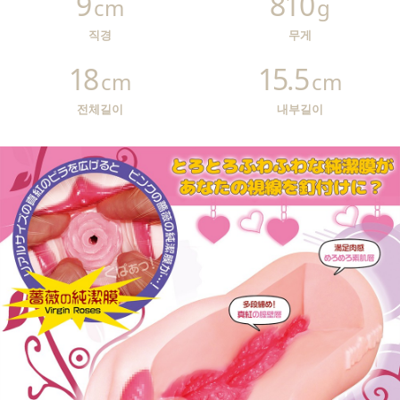
9
810
cm
g
직경
무게
18
15.5
cm
cm
전체길이
내부길이