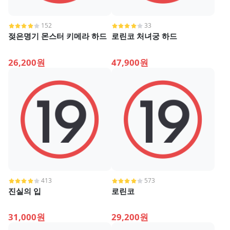
152
33
젖은명기 몬스터 키메라 하드
로린코 처녀궁 하드
26,200원
47,900원
413
573
진실의 입
로린코
31,000원
29,200원