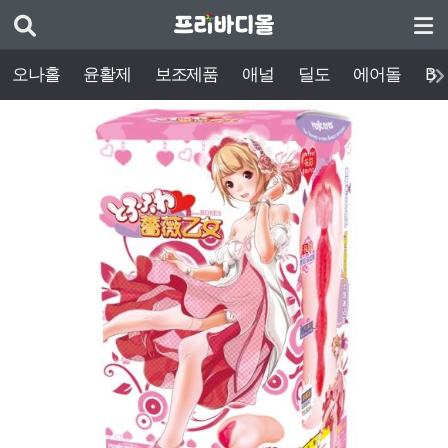
오나홀
윤활제
보조제품
애널
딜도
에어돌
BD